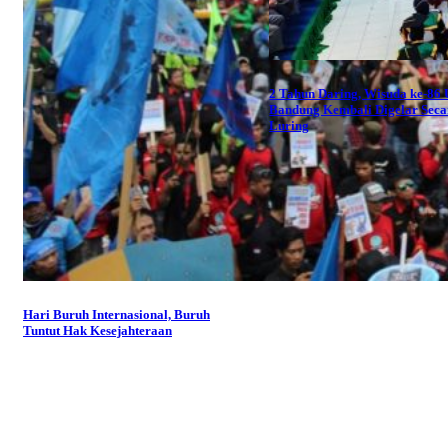
2 Tahun Daring, Wisuda ke-86
Bandung Kembali Digelar Seca
Luring
Hari Buruh Internasional, Buruh
Tuntut Hak Kesejahteraan