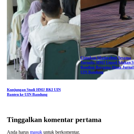
Ciptakan Silaturahmi Sesama
Jurnalis, HMJ Unpad Adakan S
Banding Bersama Hima Jurnali
UIN Bandung
Kunjungan Studi HMJ BKI UIN
Banten ke UIN Bandung
Tinggalkan komentar pertama
Anda harus
masuk
untuk berkomentar.