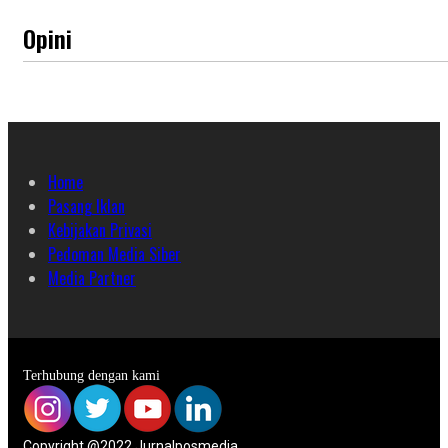
Opini
Home
Pasang Iklan
Kebijakan Privasi
Pedoman Media Siber
Media Partner
Terhubung dengan kami
Copyright @2022 Jurnalposmedia.