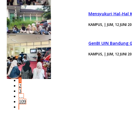
Mensyukuri Hal-Hal K
KAMPUS, | JUM, 12 JUNI 2
GenBI UIN Bandung G
KAMPUS, | JUM, 12 JUNI 2
1
2
3
…
109