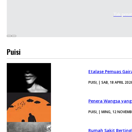
Tak penat
Puisi
Etalase Pemuas Gair
PUISI, | SAB, 18 APRIL 202
Penera Wangsa yang
PUISI, | MING, 12 NOVEMB
Rumah Sakit Berting