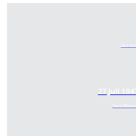
aku mem
27 Juli 19
'Swa Bhuwa