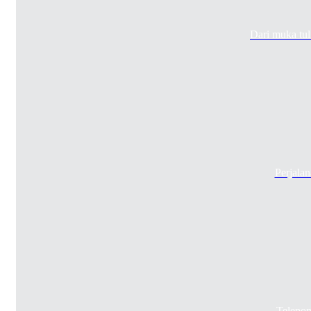
Dari muka tu
Perjala
Telepon