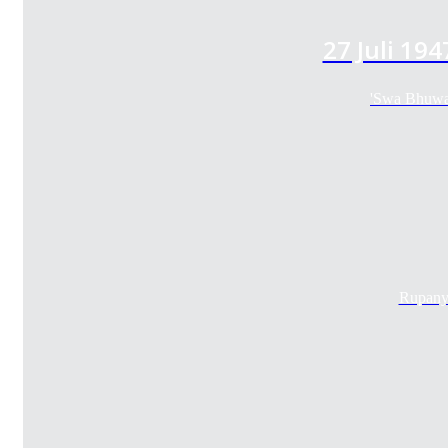
27 Juli 19
'Swa Bhuwa
Rupanya