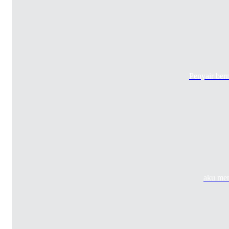
Penyair ber
aku mem