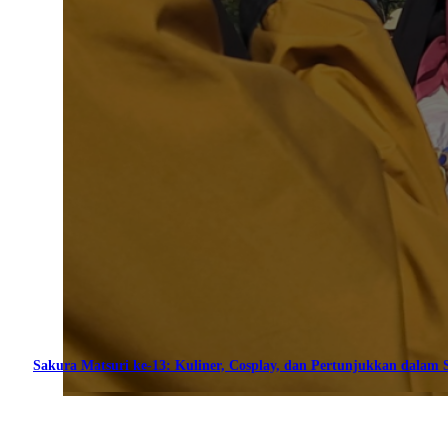
Sakura Matsuri ke-13: Kuliner, Cosplay, dan Pertunjukkan dalam S