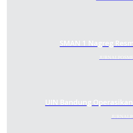
SMAN 1 Nagreg Resmi
JURNALPOSMEDI
UIN Bandung Operasikan L
JURNALPOS