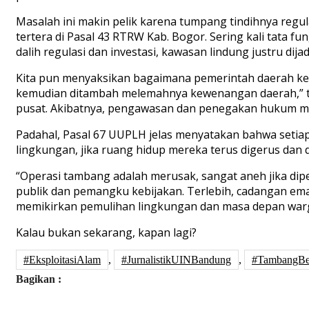
Masalah ini makin pelik karena tumpang tindihnya regu
tertera di Pasal 43 RTRW Kab. Bogor. Sering kali tata fu
dalih regulasi dan investasi, kawasan lindung justru dij
Kita pun menyaksikan bagaimana pemerintah daerah keh
kemudian ditambah melemahnya kewenangan daerah,” tega
pusat. Akibatnya, pengawasan dan penegakan hukum me
Padahal, Pasal 67 UUPLH jelas menyatakan bahwa setia
lingkungan, jika ruang hidup mereka terus digerus dan d
“Operasi tambang adalah merusak, sangat aneh jika dip
publik dan pemangku kebijakan. Terlebih, cadangan ema
memikirkan pemulihan lingkungan dan masa depan warga
Kalau bukan sekarang, kapan lagi?
#EksploitasiAlam
,
#JurnalistikUINBandung
,
#TambangBes
Bagikan :