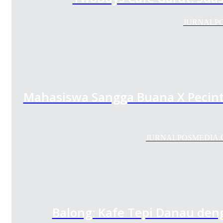
JURNALPOSM
Mahasiswa Sangga Buana X Pecinta
JURNALPOSMEDIA.COM –
Balong: Kafe Tepi Danau d