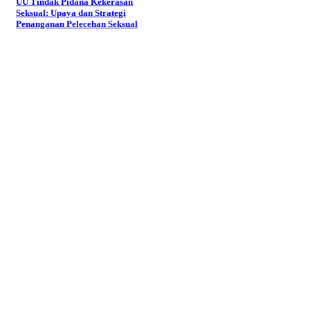
UU Tindak Pidana Kekerasan
Seksual: Upaya dan Strategi
Penanganan Pelecehan Seksual