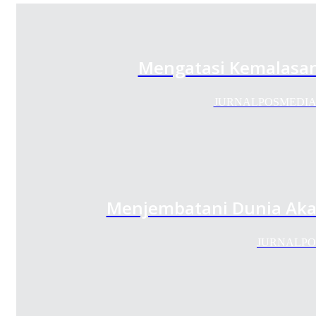
Mengatasi Kemalasa
JURNALPOSMEDIA.COM 
Menjembatani Dunia Akade
JURNALPOSME