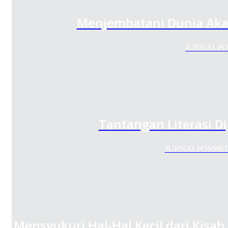
Menjembatani Dunia Akade
JURNALPOSME
Tantangan Literasi Di
JURNALPOSMEDIA.C
Mensyukuri Hal-Hal Kecil dari Kisa