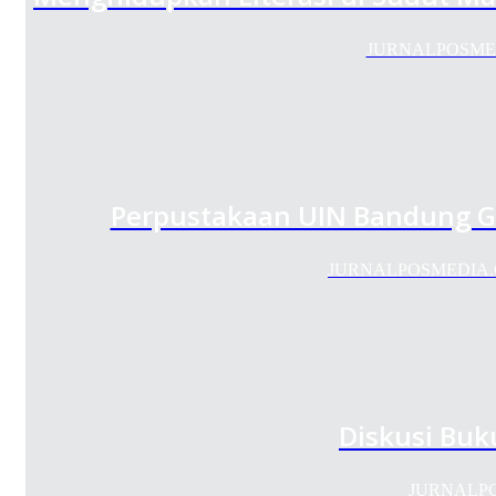
JURNALPOSMEDIA
Perpustakaan UIN Bandung Gel
JURNALPOSMEDIA.COM 
Diskusi Buku
JURNALPOSM