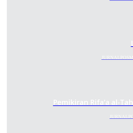
JURNALPOSMEDIA
Pemikiran Rifa’a al-Ta
JURNALPOSM