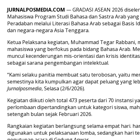
JURNALPOSMEDIA.COM
— GRADASI ASEAN 2026 disele
Mahasiswa Program Studi Bahasa dan Sastra Arab yang 
Peradaban melalui Literasi Bahasa Arab sebagai Basis Ide
dan negara-negara Asia Tenggara.
Ketua Pelaksana kegiatan, Muhammad Tegar Rabbani, men
mahasiswa yang berfokus pada bidang Bahasa Arab. Me
muncul kecenderungan mis-orientasi dan krisis identit
sebagai sarana pengembangan intelektual.
“Kami selaku panitia membuat satu terobosan, yaitu me
semestinya kita kumpulkan agar dapat peluang yang leb
Jurnalposmedia
, Selasa (2/6/2026).
Kegiatan diikuti oleh total 473 peserta dari 70 instansi
perlombaan dipertandingkan untuk kategori siswa, maha
setengah bulan sejak Februari 2026.
Rangkaian kegiatan berlangsung selama empat hari. har
digunakan untuk pelaksanaan lomba, sedangkan hari ter
penutupan acara di Gedung Anwar.