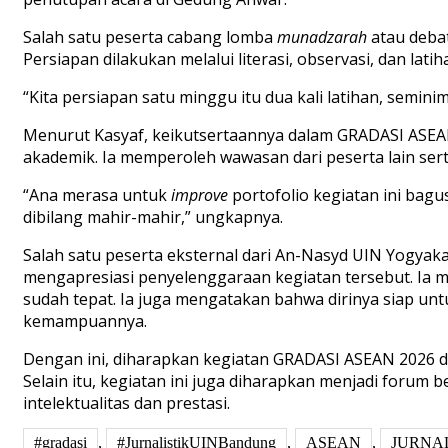
Salah satu peserta cabang lomba
munadzarah
atau debat
Persiapan dilakukan melalui literasi, observasi, dan lat
“Kita persiapan satu minggu itu dua kali latihan, semini
Menurut Kasyaf, keikutsertaannya dalam GRADASI AS
akademik. Ia memperoleh wawasan dari peserta lain ser
“Ana merasa untuk
improve
portofolio kegiatan ini bagus
dibilang mahir-mahir,” ungkapnya.
Salah satu peserta eksternal dari An-Nasyd UIN Yogyaka
mengapresiasi penyelenggaraan kegiatan tersebut. Ia me
sudah tepat. Ia juga mengatakan bahwa dirinya siap u
kemampuannya.
Dengan ini, diharapkan kegiatan GRADASI ASEAN 2026 
Selain itu, kegiatan ini juga diharapkan menjadi foru
intelektualitas dan prestasi.
#gradasi
,
#JurnalistikUINBandung
,
ASEAN
,
JURNA