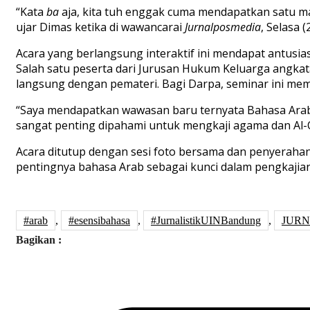
“Kata
ba
aja, kita tuh enggak cuma mendapatkan satu ma
ujar Dimas ketika di wawancarai
Jurnalposmedia
, Selasa (
Acara yang berlangsung interaktif ini mendapat antusiasm
Salah satu peserta dari Jurusan Hukum Keluarga angka
langsung dengan pemateri. Bagi Darpa, seminar ini m
“Saya mendapatkan wawasan baru ternyata Bahasa Arab it
sangat penting dipahami untuk mengkaji agama dan Al-
Acara ditutup dengan sesi foto bersama dan penyerahan
pentingnya bahasa Arab sebagai kunci dalam pengkajian
#arab
,
#esensibahasa
,
#JurnalistikUINBandung
,
JUR
Bagikan :