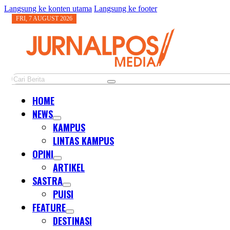
Langsung ke konten utama
Langsung ke footer
FRI, 7 AUGUST 2026
Cari
HOME
NEWS
KAMPUS
LINTAS KAMPUS
OPINI
ARTIKEL
SASTRA
PUISI
FEATURE
DESTINASI