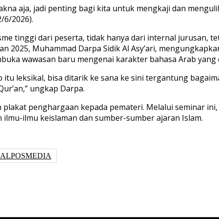
kna aja, jadi penting bagi kita untuk mengkaji dan mengu
2/6/2026).
e tinggi dari peserta, tidak hanya dari internal jurusan, t
tan 2025, Muhammad Darpa Sidik Al Asy’ari, mengungkapkan
embuka wawasan baru mengenai karakter bahasa Arab yang 
u leksikal, bisa ditarik ke sana ke sini tergantung baga
Qur’an,” ungkap Darpa.
 plakat penghargaan kepada pemateri. Melalui seminar ini
 ilmu-ilmu keislaman dan sumber-sumber ajaran Islam.
NALPOSMEDIA