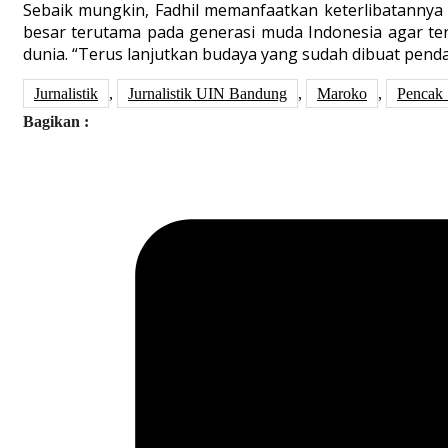
Sebaik mungkin, Fadhil memanfaatkan keterlibatanny
besar terutama pada generasi muda Indonesia agar te
dunia. “Terus lanjutkan budaya yang sudah dibuat pendahu
Jurnalistik
,
Jurnalistik UIN Bandung
,
Maroko
,
Pencak 
Bagikan :