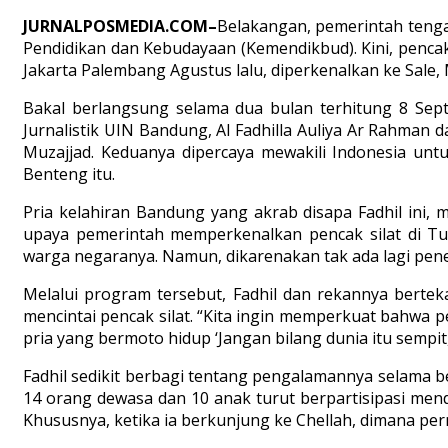
JURNALPOSMEDIA.COM–
Belakangan, pemerintah tenga
Pendidikan dan Kebudayaan (Kemendikbud). Kini, pencak 
Jakarta Palembang Agustus lalu, diperkenalkan ke Sale,
Bakal berlangsung selama dua bulan terhitung 8 S
Jurnalistik UIN Bandung, Al Fadhilla Auliya Ar Rahma
Muzajjad. Keduanya dipercaya mewakili Indonesia untu
Benteng itu.
Pria kelahiran Bandung yang akrab disapa Fadhil ini
upaya pemerintah memperkenalkan pencak silat di Tun
warga negaranya. Namun, dikarenakan tak ada lagi pene
Melalui program tersebut, Fadhil dan rekannya berte
mencintai pencak silat. “Kita ingin memperkuat bahwa pe
pria yang bermoto hidup ‘Jangan bilang dunia itu sempit
Fadhil sedikit berbagi tentang pengalamannya selama be
14 orang dewasa dan 10 anak turut berpartisipasi menda
Khususnya, ketika ia berkunjung ke Chellah, dimana per