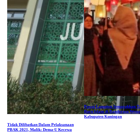
Pawai Lampion Semarakkan T
Baru Islam di Bandorasa Weta
Kabupaten Kuningan
Tidak Dilibatkan Dalam Pelaksanaan
PBAK 2021, Malik: Dema-U Kecewa