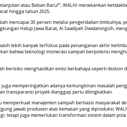
kelanjutan atau Beban Baru?”, WALHI menekankan ketidakbe
arat hingga tahun 2025.
 mencapai 30 persen melalui pengendalian timbulnya, pe
ngkungan Hidup Jawa Barat, Ai Saadiyah Dwidaningsih, men
sih lebih banyak terfokus pada penanganan akhir ketimb
skan bahwa teknologi insinerasi sampah berpotensi menghas
.
berisiko menghasilkan emisi berbahaya seperti dioksin 
CW) juga memperingatkan adanya kemungkinan masalah penge
 transparansi proyek dianggap perlu ditingkatkan.
erlu memperkuat manajemen sampah berbasis masyarakat d
ggung jawab produsen atas kemasan yang diproduksi. WAL
gi, tetapi juga memerlukan transformasi sistem dalam pola