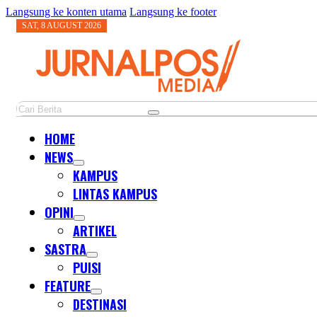
Langsung ke konten utama
Langsung ke footer
SAT, 8 AUGUST 2026
Cari
HOME
NEWS
KAMPUS
LINTAS KAMPUS
OPINI
ARTIKEL
SASTRA
PUISI
FEATURE
DESTINASI