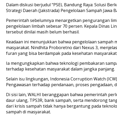
Dalam diskusi berjudul “PSEL Bandung Raya: Solusi Ber
Strategi Daerah (Jakstrada) Pengelolaan Sampah Jawa B
Pemerintah sebelumnya menargetkan pengurangan limbah
pengelolaan limbah sebesar 70 persen. Kepala Dinas Li
tersebut dinilai masih belum berhasil.
Keadaan ini menunjukkan bahwa pengelolaan sampah ma
masyarakat. Nindhita Proboretno dari Nexus 3, menjela
furan yang bisa berdampak pada kesehatan masyarakat
Ia mengungkapkan bahwa teknologi pembakaran sampah 
terhadap kesehatan masyarakat dalam jangka panjang.
Selain isu lingkungan, Indonesia Corruption Watch (I
Pengawasan terhadap pendanaan, proses pengadaan, dan
Di sisi lain, WALHI beranggapan bahwa pemerintah p
daur ulang, TPS3R, bank sampah, serta mendorong tan
dari krisis sampah tidak hanya bergantung pada teknolo
sampah di masyarakat.