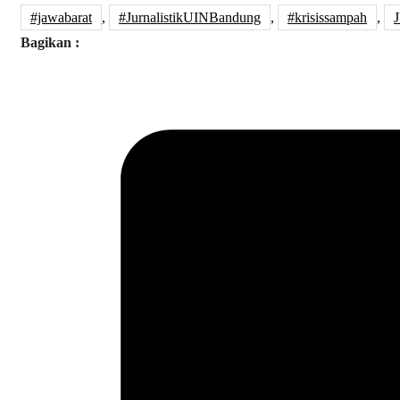
#jawabarat
,
#JurnalistikUINBandung
,
#krisissampah
,
Bagikan :