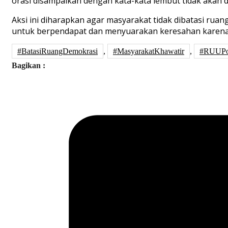
orasi disampaikan dengan kata-kata lembut tidak akan 
Aksi ini diharapkan agar masyarakat tidak dibatasi ru
untuk berpendapat dan menyuarakan keresahan karena m
#BatasiRuangDemokrasi
,
#MasyarakatKhawatir
,
#RUUPo
Bagikan :