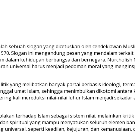
lah sebuah slogan yang dicetuskan oleh cendekiawan Musl
1970.
Slogan ini mengandung pesan yang mendalam terkai
lam dalam kehidupan berbangsa dan bernegara. Nurcholish 
aran universal harus menjadi pedoman moral yang menginsp
tik yang melibatkan banyak partai berbasis ideologi, terma
 tunggal umat Islam, sehingga menimbulkan dikotomi antara
ering kali mereduksi nilai-nilai luhur Islam menjadi sekadar
lakan terhadap Islam sebagai sistem nilai, melainkan kritik
 dan spiritual yang mampu menyatukan seluruh elemen ban
ang universal, seperti keadilan, kejujuran, dan kemanusiaan