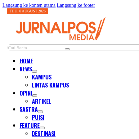
Langsung ke konten utama
Langsung ke footer
THU, 6 AUGUST 2026
Cari
HOME
NEWS
KAMPUS
LINTAS KAMPUS
OPINI
ARTIKEL
SASTRA
PUISI
FEATURE
DESTINASI