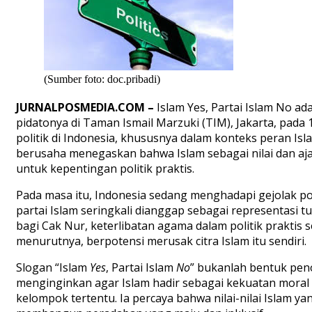
(Sumber foto: doc.pribadi)
JURNALPOSMEDIA.COM –
I
slam Yes, Partai Islam No
ada
pidatonya di Taman Ismail Marzuki (TIM), Jakarta, pada 
politik di Indonesia, khususnya dalam konteks peran Is
berusaha menegaskan bahwa Islam sebagai nilai dan aj
untuk kepentingan politik praktis.
Pada masa itu, Indonesia sedang menghadapi gejolak poli
partai Islam seringkali dianggap sebagai representasi
bagi Cak Nur, keterlibatan agama dalam politik praktis s
menurutnya, berpotensi merusak citra Islam itu sendiri.
Slogan “Islam
Yes
, Partai Islam
No
” bukanlah bentuk peno
menginginkan agar Islam hadir sebagai kekuatan moral
kelompok tertentu. Ia percaya bahwa nilai-nilai Islam y