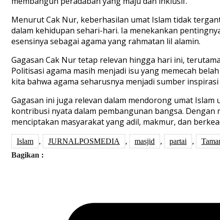
membangun peradaban yang maju dan inklusif.
Menurut Cak Nur, keberhasilan umat Islam tidak tergant
dalam kehidupan sehari-hari. Ia menekankan pentingnya
esensinya sebagai agama yang rahmatan lil alamin.
Gagasan Cak Nur tetap relevan hingga hari ini, terutam
Politisasi agama masih menjadi isu yang memecah bela
kita bahwa agama seharusnya menjadi sumber inspiras
G
agasan ini juga relevan dalam mendorong umat Islam 
kontribusi nyata dalam pembangunan bangsa. Dengan me
menciptakan masyarakat yang adil, makmur, dan berkea
Islam
,
JURNALPOSMEDIA
,
masjid
,
partai
,
Taman
Bagikan :