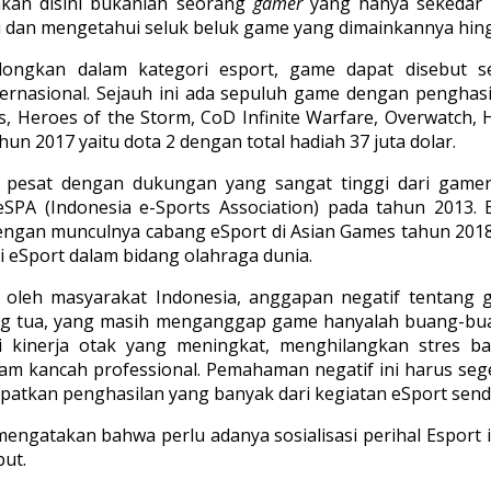
akan disini bukanlah seorang
gamer
yang hanya sekedar 
 dan mengetahui seluk beluk game yang dimainkannya hingg
ongkan dalam kategori esport, game dapat disebut se
ernasional. Sejauh ini ada sepuluh game dengan penghas
, Heroes of the Storm, CoD Infinite Warfare, Overwatch, H
n 2017 yaitu dota 2 dengan total hadiah 37 juta dolar.
at pesat dengan dukungan yang sangat tinggi dari gam
eSPA (Indonesia e-Sports Association) pada tahun 2013. E
dengan munculnya cabang eSport di Asian Games tahun 2018
i eSport dalam bidang olahraga dunia.
 oleh masyarakat Indonesia, anggapan negatif tentan
ng tua, yang masih menganggap game hanyalah buang-bua
i kinerja otak yang meningkat, menghilangkan stres b
am kancah professional. Pemahaman negatif ini harus seg
apatkan penghasilan yang banyak dari kegiatan eSport sendi
gatakan bahwa perlu adanya sosialisasi perihal Esport in
ut.