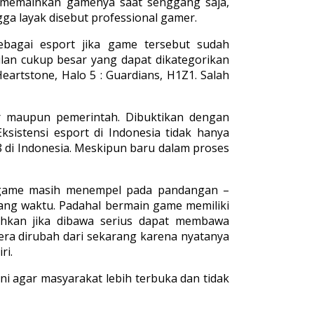
memainkan gamenya saat senggang saja,
a layak disebut professional gamer.
bagai esport jika game tersebut sudah
ilan cukup besar yang dapat dikategorikan
eartstone, Halo 5 : Guardians, H1Z1. Salah
er maupun pemerintah. Dibuktikan dengan
ksistensi esport di Indonesia tidak hanya
 di Indonesia. Meskipun baru dalam proses
g game masih menempel pada pandangan –
ng waktu. Padahal bermain game memiliki
ahkan jika dibawa serius dapat membawa
era dirubah dari sekarang karena nyatanya
ri.
i agar masyarakat lebih terbuka dan tidak