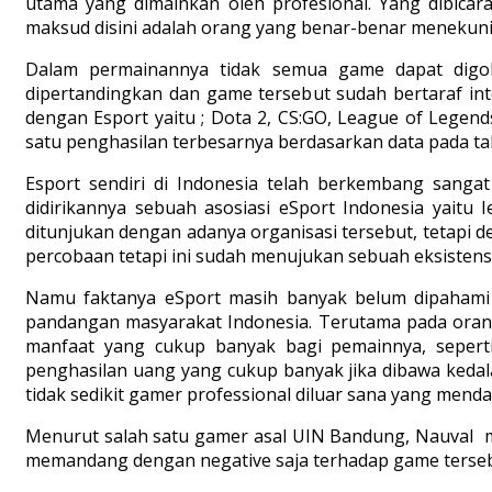
utama yang dimainkan oleh profesional. Yang dibicar
maksud disini adalah orang yang benar-benar menekuni
Dalam permainannya tidak semua game dapat digol
dipertandingkan dan game tersebut sudah bertaraf int
dengan Esport yaitu ; Dota 2, CS:GO, League of Legends
satu penghasilan terbesarnya berdasarkan data pada tahu
Esport sendiri di Indonesia telah berkembang sang
didirikannya sebuah asosiasi eSport Indonesia yaitu I
ditunjukan dengan adanya organisasi tersebut, tetapi 
percobaan tetapi ini sudah menujukan sebuah eksistens
Namu faktanya eSport masih banyak belum dipahami
pandangan masyarakat Indonesia. Terutama pada ora
manfaat yang cukup banyak bagi pemainnya, sepert
penghasilan uang yang cukup banyak jika dibawa kedal
tidak sedikit gamer professional diluar sana yang mend
Menurut salah satu gamer asal UIN Bandung, Nauval men
memandang dengan negative saja terhadap game terseb