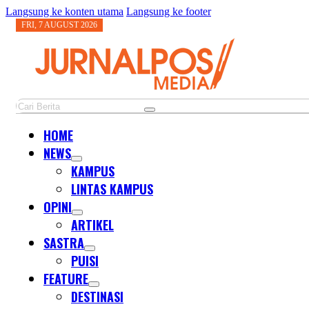
Langsung ke konten utama
Langsung ke footer
FRI, 7 AUGUST 2026
Cari
HOME
NEWS
KAMPUS
LINTAS KAMPUS
OPINI
ARTIKEL
SASTRA
PUISI
FEATURE
DESTINASI