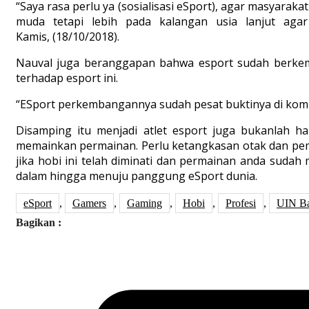
“Saya rasa perlu ya (sosialisasi eSport), agar masyara
muda tetapi lebih pada kalangan usia lanjut aga
Kamis, (18/10/2018).
Nauval juga beranggapan bahwa esport sudah berkem
terhadap esport ini.
“ESport perkembangannya sudah pesat buktinya di komp
Disamping itu menjadi atlet esport juga bukanlah ha
memainkan permainan. Perlu ketangkasan otak dan pemik
jika hobi ini telah diminati dan permainan anda sudah 
dalam hingga menuju panggung eSport dunia.
eSport
,
Gamers
,
Gaming
,
Hobi
,
Profesi
,
UIN B
Bagikan :