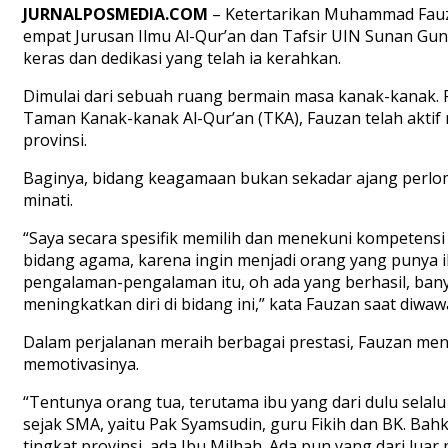
JURNALPOSMEDIA.COM
– Ketertarikan Muhammad Fauz
empat Jurusan Ilmu Al-Qur’an dan Tafsir UIN Sunan Gun
keras dan dedikasi yang telah ia kerahkan.
Dimulai dari sebuah ruang bermain masa kanak-kanak. Fa
Taman Kanak-kanak Al-Qur’an (TKA), Fauzan telah akti
provinsi.
Baginya, bidang keagamaan bukan sekadar ajang perlom
minati.
“Saya secara spesifik memilih dan menekuni kompetensi
bidang agama, karena ingin menjadi orang yang punya 
pengalaman-pengalaman itu, oh ada yang berhasil, bany
meningkatkan diri di bidang ini,” kata Fauzan saat diwa
Dalam perjalanan meraih berbagai prestasi, Fauzan m
memotivasinya.
“Tentunya orang tua, terutama ibu yang dari dulu selal
sejak SMA, yaitu Pak Syamsudin, guru Fikih dan BK. Bahk
tingkat provinsi, ada Ibu Milhah. Ada pun yang dari lua