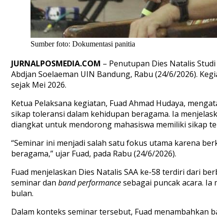
Sumber foto: Dokumentasi panitia
JURNALPOSMEDIA.COM
– Penutupan Dies Natalis Stud
Abdjan Soelaeman UIN Bandung, Rabu (24/6/2026). Kegia
sejak Mei 2026.
Ketua Pelaksana kegiatan, Fuad Ahmad Hudaya, mengat
sikap toleransi dalam kehidupan beragama. Ia menjel
diangkat untuk mendorong mahasiswa memiliki sikap t
“Seminar ini menjadi salah satu fokus utama karena b
beragama,” ujar Fuad, pada Rabu (24/6/2026).
Fuad menjelaskan Dies Natalis SAA ke-58 terdiri dari be
seminar dan
band performance
sebagai puncak acara. Ia
bulan.
Dalam konteks seminar tersebut, Fuad menambahkan b