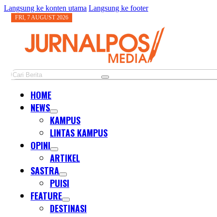
Langsung ke konten utama
Langsung ke footer
FRI, 7 AUGUST 2026
Cari
HOME
NEWS
KAMPUS
LINTAS KAMPUS
OPINI
ARTIKEL
SASTRA
PUISI
FEATURE
DESTINASI