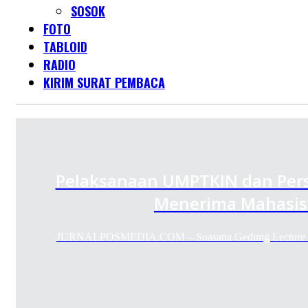
SOSOK
FOTO
TABLOID
RADIO
KIRIM SURAT PEMBACA
Pelaksanaan UMPTKIN dan Pers
Menerima Mahasis
JURNALPOSMEDIA.COM – Suasana Gedung Lecture Ha