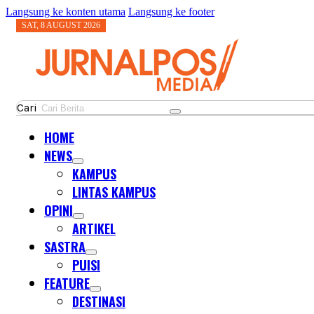
Langsung ke konten utama
Langsung ke footer
SAT, 8 AUGUST 2026
Cari
HOME
NEWS
KAMPUS
LINTAS KAMPUS
OPINI
ARTIKEL
SASTRA
PUISI
FEATURE
DESTINASI