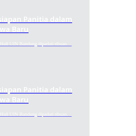
iapan Panitia dalam
wa Baru
ll UIN Bandung dipadati ribuan…
iapan Panitia dalam
wa Baru
ll UIN Bandung dipadati ribuan…