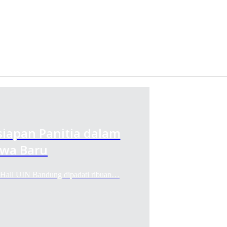
iapan Panitia dalam
wa Baru
ll UIN Bandung dipadati ribuan…