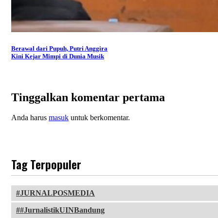
Berawal dari Pupuh, Putri Anggira
Kini Kejar Mimpi di Dunia Musik
Tinggalkan komentar pertama
Anda harus
masuk
untuk berkomentar.
Tag Terpopuler
JURNALPOSMEDIA
#JurnalistikUINBandung