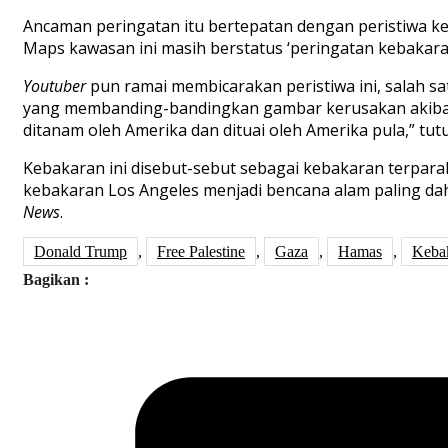
Ancaman peringatan itu bertepatan dengan peristiwa keb
Maps kawasan ini masih berstatus ‘peringatan kebakar
Youtuber
pun ramai membicarakan peristiwa ini, salah sa
yang membanding-bandingkan gambar kerusakan akibat k
ditanam oleh Amerika dan dituai oleh Amerika pula,” tut
Kebakaran ini disebut-sebut sebagai kebakaran terpara
kebakaran Los Angeles menjadi bencana alam paling dah
News
.
Donald Trump
,
Free Palestine
,
Gaza
,
Hamas
,
Keba
Bagikan :