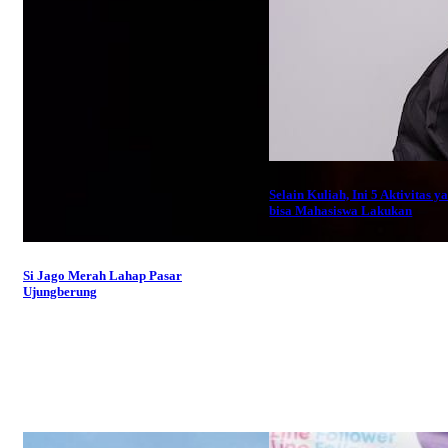
Selain Kuliah, Ini 5 Aktivitas y
bisa Mahasiswa Lakukan
Si Jago Merah Lahap Pasar
Ujungberung