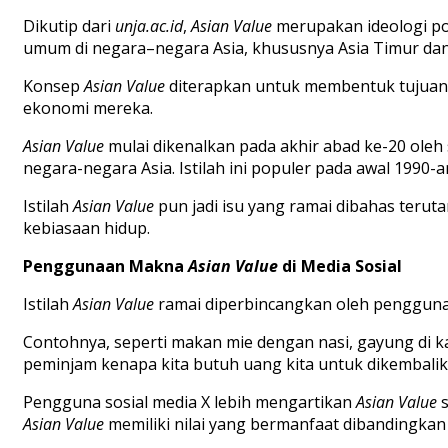
Dikutip
dari
unja.ac.id
,
A
sian
V
alue
merupakan
ideologi
po
umum
di
negara
–
n
egara
A
sia
,
khususnya
Asia
Timur
da
K
onsep
A
sian
V
alue
diterapkan
untuk
membentuk
tujuan
ekonomi
mereka
.
Asian
V
alue
mulai
dikenalkan
pada
a
k
hir
abad
ke-
20
oleh
neg
a
ra
-n
egara
A
sia
.
I
stilah
ini
popul
e
r
pada
awal
1990-
Istilah
A
sian
V
alue
pun
jadi
isu
yang
ramai
dibahas
terut
k
ebiasaan
hidup
.
Pen
g
gunaan
M
akna
Asian V
alue
di M
edia
S
os
ial
Istilah
Asian
V
alue
ramai
diperbincangkan
oleh
penggun
Contohnya
,
seperti
makan
mie
dengan
nasi
,
gayung
di
k
peminjam
kenapa
kita
butuh
uang
kita
untuk
dikembali
Pengguna
sos
ial
media X
lebih
mengartikan
Asian
V
alue
Asian
V
alue
memiliki
nilai
yang
bermanf
aat
dibandingkan