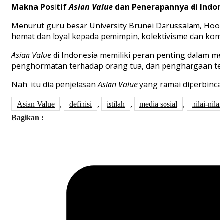
Makna
Positif
Asian V
alue
dan
P
enerapannya
di Indo
M
enurut
guru
besar
University B
runei Darussalam
,
H
oo
hemat
dan
loyal
kepada
pemimpin
,
kolektivisme
dan
kom
Asian
V
alue
di Indonesia
memiliki
peran
penting
dalam
m
penghormatan
terhadap
orang
tua
,
dan
penghargaan
t
Nah,
itu
dia
penjelasan
Asian V
alue
yang
ramai
diperbin
Asian Value
,
definisi
,
istilah
,
media sosial
,
nilai-nila
Bagikan :