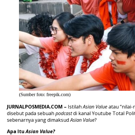
(Sumber foto: freepik.com)
JURNALPOSMEDIA.COM
–
Istilah
Asian
V
alue
atau
“
nilai
-n
disebut
pada
sebuah
podcast
di
kanal
Y
outube
Total
P
oli
sebenarnya
yang
dimaksud
A
sian
V
alue
?
Apa
I
tu
Asian V
alue
?