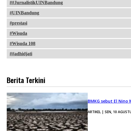
#JurnalistikUINBandung
UINBandung
prestasi
Wisuda
Wisuda 108
#adhidjati
Berita Terkini
BMKG sebut El Nino
ARTIKEL | SEN, 10 AGUST