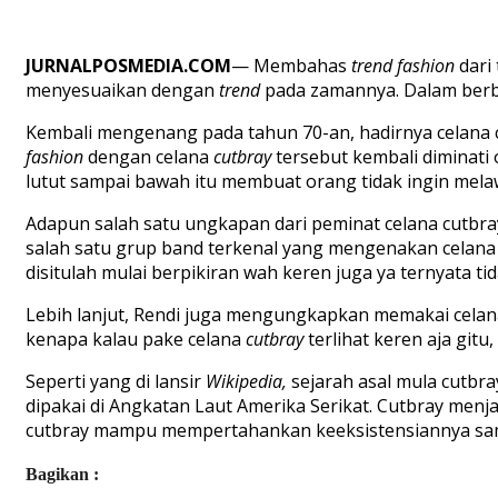
JURNALPOSMEDIA.COM
— Membahas
trend fashion
dari
menyesuaikan dengan
trend
pada zamannya. Dalam ber
Kembali mengenang pada tahun 70-an, hadirnya celana 
fashion
dengan celana
cutbray
tersebut kembali diminati
lutut sampai bawah itu membuat orang tidak ingin mel
Adapun salah satu ungkapan dari peminat celana cutbray
salah satu grup band terkenal yang mengenakan celana t
disitulah mulai berpikiran wah keren juga ya ternyata t
Lebih lanjut, Rendi juga mengungkapkan memakai cela
kenapa kalau pake celana
cutbray
terlihat keren aja gitu
Seperti yang di lansir
Wikipedia,
sejarah asal mula cutbr
dipakai di Angkatan Laut Amerika Serikat. Cutbray menj
cutbray mampu mempertahankan keeksistensiannya samp
Bagikan :