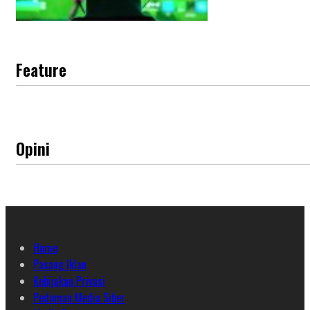
Feature
Opini
Home
Pasang Iklan
Kebijakan Privasi
Pedoman Media Siber