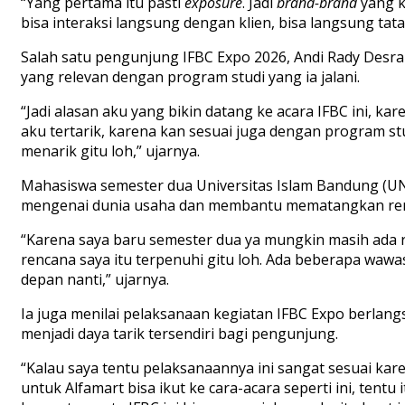
“Yang pertama itu pasti
exposure
. Jadi
brand-brand
yang k
bisa interaksi langsung dengan klien, bisa langsung t
Salah satu pengunjung IFBC Expo 2026, Andi Rady Desr
yang relevan dengan program studi yang ia jalani.
“Jadi alasan aku yang bikin datang ke acara IFBC ini, kar
aku tertarik, karena kan sesuai juga dengan program stu
menarik gitu loh,” ujarnya.
Mahasiswa semester dua Universitas Islam Bandung (U
mengenai dunia usaha dan membantu mematangkan renc
“Karena saya baru semester dua ya mungkin masih ada re
rencana saya itu terpenuhi gitu loh. Ada beberapa waw
depan nanti,” ujarnya.
Ia juga menilai pelaksanaan kegiatan IFBC Expo berlang
menjadi daya tarik tersendiri bagi pengunjung.
“Kalau saya tentu pelaksanaannya ini sangat sesuai kar
untuk Alfamart bisa ikut ke cara-acara seperti ini, ten