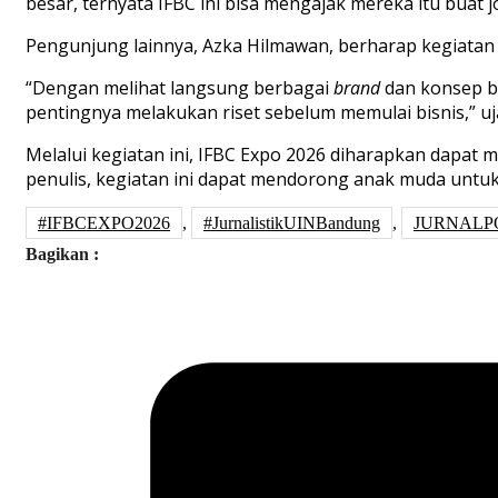
besar, ternyata IFBC ini bisa mengajak mereka itu buat 
Pengunjung lainnya, Azka Hilmawan, berharap kegiatan
“Dengan melihat langsung berbagai
brand
dan konsep b
pentingnya melakukan riset sebelum memulai bisnis,” uj
Melalui kegiatan ini, IFBC Expo 2026 diharapkan dapat 
penulis, kegiatan ini dapat mendorong anak muda untuk
#IFBCEXPO2026
,
#JurnalistikUINBandung
,
JURNALP
Bagikan :