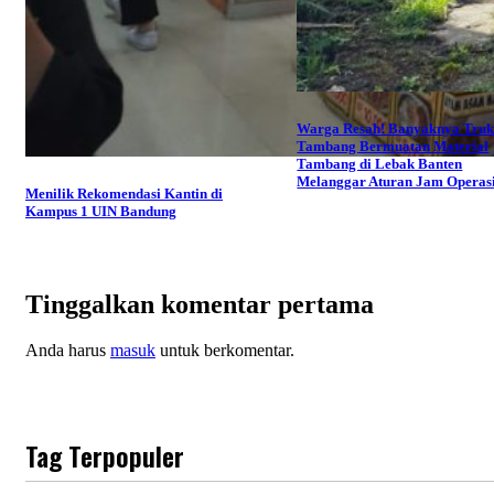
Warga Resah! Banyaknya Tru
Tambang Bermuatan Material
Tambang di Lebak Banten
Melanggar Aturan Jam Operas
Menilik Rekomendasi Kantin di
Kampus 1 UIN Bandung
Tinggalkan komentar pertama
Anda harus
masuk
untuk berkomentar.
Tag Terpopuler