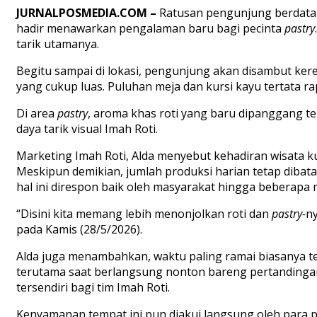
JURNALPOSMEDIA.COM –
Ratusan pengunjung berdatang
hadir menawarkan pengalaman baru bagi pecinta
pastry
tarik utamanya.
Begitu sampai di lokasi, pengunjung akan disambut ke
yang cukup luas. Puluhan meja dan kursi kayu tertata r
Di area
pastry
, aroma khas roti yang baru dipanggang te
daya tarik visual Imah Roti.
Marketing Imah Roti, Alda menyebut kehadiran wisata k
Meskipun demikian, jumlah produksi harian tetap dibat
hal ini direspon baik oleh masyarakat hingga beberapa me
“Disini kita memang lebih menonjolkan roti dan
pastry-
n
pada Kamis (28/5/2026).
Alda juga menambahkan, waktu paling ramai biasanya te
terutama saat berlangsung nonton bareng pertandingan 
tersendiri bagi tim Imah Roti.
Kenyamanan tempat ini pun diakui langsung oleh para p