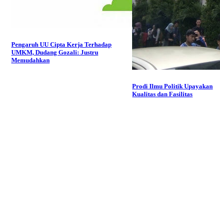
Pengaruh UU Cipta Kerja Terhadap
UMKM, Dudang Gozali: Justru
Memudahkan
Prodi Ilmu Politik Upayakan
Kualitas dan Fasilitas