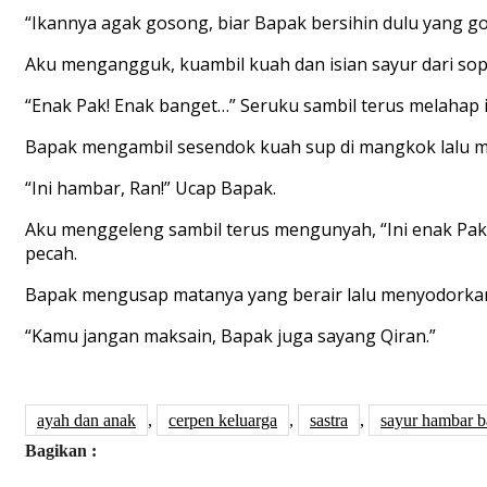
“Ikannya agak gosong, biar Bapak bersihin dulu yang g
Aku mengangguk, kuambil kuah dan isian sayur dari so
“Enak Pak! Enak banget…” Seruku sambil terus melahap 
Bapak mengambil sesendok kuah sup di mangkok lalu me
“Ini hambar, Ran!” Ucap Bapak.
Aku menggeleng sambil terus mengunyah, “Ini enak Pak,
pecah.
Bapak mengusap matanya yang berair lalu menyodorka
“Kamu jangan maksain, Bapak juga sayang Qiran.”
ayah dan anak
,
cerpen keluarga
,
sastra
,
sayur hambar 
Bagikan :