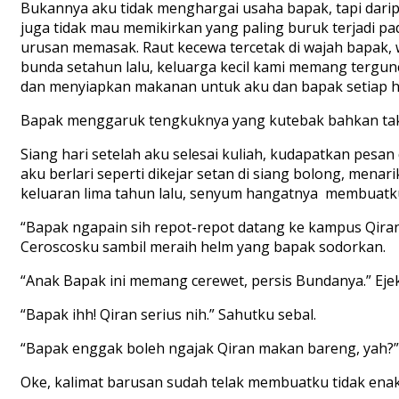
Bukannya aku tidak menghargai usaha bapak, tapi daripa
juga tidak mau memikirkan yang paling buruk terjadi pa
urusan memasak. Raut kecewa tercetak di wajah bapak, w
bunda setahun lalu, keluarga kecil kami memang tergu
dan menyiapkan makanan untuk aku dan bapak setiap ha
Bapak menggaruk tengkuknya yang kutebak bahkan tak g
Siang hari setelah aku selesai kuliah, kudapatkan pes
aku berlari seperti dikejar setan di siang bolong, mena
keluaran lima tahun lalu, senyum hangatnya membuatku 
“Bapak ngapain sih repot-repot datang ke kampus Qiran? 
Ceroscosku sambil meraih helm yang bapak sodorkan.
“Anak Bapak ini memang cerewet, persis Bundanya.” Eje
“Bapak ihh! Qiran serius nih.” Sahutku sebal.
“Bapak enggak boleh ngajak Qiran makan bareng, yah?”
Oke, kalimat barusan sudah telak membuatku tidak enak