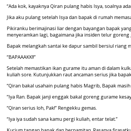
“Ada kok, kayaknya Qiran pulang habis Isya, soalnya ad
Jika aku pulang setelah Isya dan bapak di rumah memasak
Pikiranku berimajinasi liar dengan bayangan bapak ya
menyeramkan lagi, bagaimana jika insiden telur goreng
Bapak melangkah santai ke dapur sambil bersiul riang 
“BAPAAAKK!!”
Setelah memastikan ikan gurame itu aman di dalam kul
kuliah sore. Kutunjukkan raut ancaman serius jika bapa
“Qiran bakal usahain pulang habis Magrib, Bapak masih
“Iya Ran. Bapak janji enggak bakal goreng gurame kesay
“Qiran serius loh, Pak!” Rengekku gemas.
“Iya iya sudah sana kamu pergi kuliah, entar telat.”
Kucium tangan bapak dan berpamitan. Rasanya firasatk