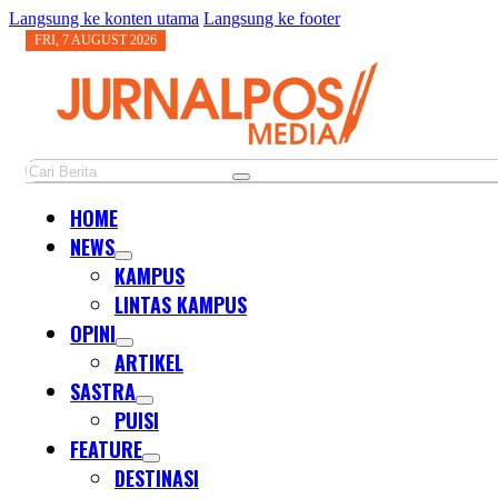
Langsung ke konten utama
Langsung ke footer
FRI, 7 AUGUST 2026
Cari
HOME
NEWS
KAMPUS
LINTAS KAMPUS
OPINI
ARTIKEL
SASTRA
PUISI
FEATURE
DESTINASI