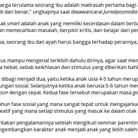
luarga terutama seorang ibu adalah madrasah pertama bagi
ik dan benar,” ungkapnya saat diwawancarai
Jurnalposmedi
nak
smart
adalah anak yang memiliki kecerdasan dalam berb
a
n
memecahkan masalah, berpikir kritis
,
dan belajar dari p
ua
,
seorang ibu dan ayah harus bangga terhadap perannya
rus mampu mengenal terlebih dahulu dirinya
,
agar saat men
a hebat
,
sebab keikhlasan dan stimulus yang diberikan ba
dibagi menjadi dua
,
yaitu ketika anak usia 4-5 tahun merup
ngan sosial. Selanjutnya ketika anak
berusia
5-6 tahun mer
pon dengan cepat. Kedua fase tersebut
merupakan masa
go
ahun
fase
sosial
yang
mana
sangat
tepat
untuk
mengajarka
eatif
yang
mana
setiap
stimulus yang
masuk
ke
dalam
otak
itakan pengalamannya
setelah mengikuti seminar
parenti
ngembangkan karakter anak menjadi anak yang lebih saleh 