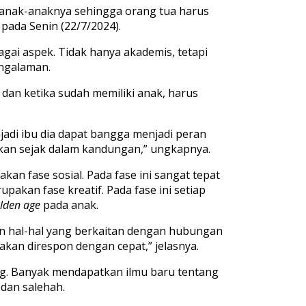
anak-anaknya sehingga orang tua harus
a
pada Senin (22/7/2024).
agai aspek
. Tidak
hanya akademis, tetapi
engalaman.
,
dan
ketika
sudah memiliki anak
,
harus
jadi ibu dia dapat bangga menjadi peran
hkan sejak dalam kandungan,”
ungkapnya.
akan fase sosial
. Pada fase ini
sangat tepat
upakan fase kreatif
. Pada fase ini
setiap
lden age
pada anak.
n
hal-hal
yang
berkaitan
dengan
hubungan
akan
direspon
dengan
cepat
,”
jelasnya
.
ng
.
Banyak
mendapatkan
ilmu baru
tentang
dan salehah.