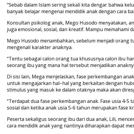
“Sebab dalam
Islam
sering sekali kita dengar bahwa ke
banyak belajar mengenai mendidik anak dengan cara ba
K
onsultan psikolog
anak
, Mego Husodo
menyatakan,
a
juga emosional, sosial
,
dan kreatif. Mampu memahami d
Mego Husodo
menambahkan,
sebelum menjadi orang t
mengenali karakter anaknya.
“Tentu sebagai calon orang tua khususnya calon ibu ha
seorang ibu yang mana hal tersebut menjadikan anakny
Di sisi lain, Mega menjelaskan,
fase perkembangan anak 
untuk mengajarkan hal
–
hal yang berkaitan dengan hubu
stimulus yang masuk ke dalam otaknya maka akan dires
“
Terdapat
dua
fase
perkembangan
anak
.
Fase
usia
4-5
t
sosial
dan
ketika
anak
usia
5-6
tahun
merupakan
fase
kr
Peserta sekaligus seorang ibu dari dua ana
k, Lili
,
mencer
cara mendidik anak yang nantinya diharapkan dapat me