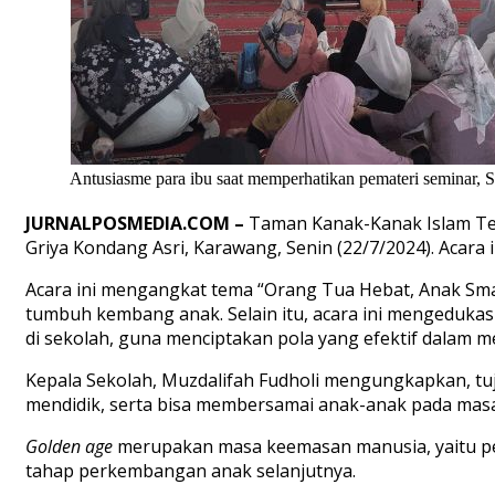
Antusiasme para ibu saat memperhatikan pemateri seminar, S
JURNALPOSMEDIA.COM
–
Taman Kanak-Kanak Islam Te
Griya Kondang Asri,
Karawang, Senin (22/7/2024). Acara 
Acara
ini mengangkat tema “Orang Tua Hebat, Anak Sma
tumbuh kembang anak. Selain itu, acara ini
m
e
ngedukas
di sekolah
, guna menciptakan
pola
yang efektif dalam
me
Kepala
S
ekolah, Muzdalifah Fudholi
mengungkapkan, tu
mendidik
, serta
bisa
membersamai anak-anak pada mas
Golden age
merupakan masa keemasan manusia,
yaitu
p
tahap perkembangan anak selanjutnya
.