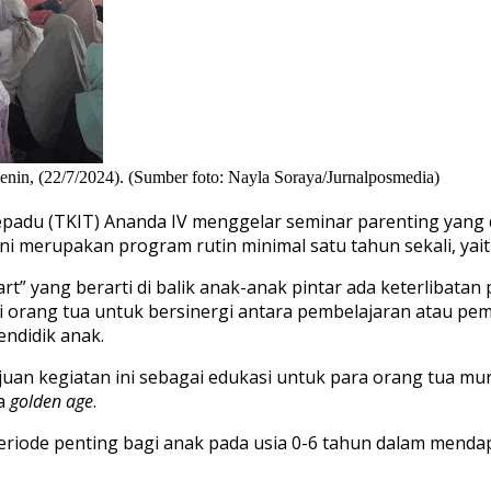
enin, (22/7/2024). (Sumber foto: Nayla Soraya/Jurnalposmedia)
padu (TKIT) Ananda IV
menggelar
seminar
parenting
yang 
ini merupakan program rutin minimal satu tahun sekali
,
yai
rt” yang
berarti di
balik anak-anak pintar ada keterlibatan
i
orang tua
untuk
bersinergi antara pembelajaran atau pe
ndidik anak.
juan
kegiatan
ini sebagai edukasi untuk para orang tua mu
a
golden age
.
eriode penting bagi anak pada usia
0-6 tahun
dalam mendap