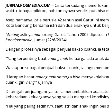
JURNALPOSMEDIA.COM
–
Cinta terkadang memerlukan 
waktu, tenaga, pikiran, bahkan nyawa sendiri pun bisa 
Asep
namanya,
pria berusia 42 tahun asal Garut
ini memi
Kota
Bandung bersama
istri
dan
dua
anaknya
untuk ber
“
Amang
aslinya
mah
orang Garu
t
.
T
ahun 2009
dip
utusin
Jurnalposmedi
a
,
Jumat (22/6/2024).
Den
gan profesinya sebagai p
enjual bakso cuanki
,
ia
te
t
“
Yang terp
enting buat
amang
mah
keluarga, ada anak da
Walaupun sebagai penjual bakso cuanki
, ia ingin
member
“
Harapan
besar
aman
g
mah
semoga bisa menyekolahk
cuanki gini
neng
,”
ujarnya.
Di
tengah perjuangannya itu,
ia menambahkan
ada sat
keberadaan keluarganya yang selalu mengerti kondisiny
“Hal yang paling
sedih
tuh
,
saat istri dan anak ingin beli