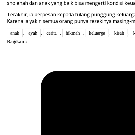
s
holehah
dan
anak
yang
baik
bisa
mengerti kondis
i
keu
Terakhir, ia berpesan
kepada
tulang punggung keluar
Karena ia yakin semua orang punya rezekinya masing-
anak
,
ayah
,
cerita
,
hikmah
,
keluarga
,
kisah
,
k
Bagikan :