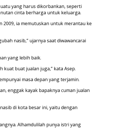
uatu yang harus dikorbankan, seperti
nutan cinta berharga untuk keluarga.
n 2009
,
ia mem
utuskan untuk merantau
ke
gu
bah nasib,”
ujarnya saat diwawancarai
an yang lebih baik
.
 kuat buat jualan juga,”
kata Asep.
mpunyai masa depan yang terjamin.
pan,
enggak kayak bapaknya
cuman
jualan
asib di kota besar ini
, yaitu
dengan
uang
nya.
Alhamdulilah
punya
istri yang