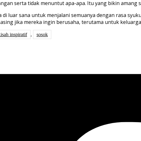
angan
serta tidak menuntut apa-apa. I
tu yang bikin
amang
s
ga
di luar sana untuk menjalani semuanya dengan rasa syu
masing
jika mereka ingin berusaha, terutama untuk keluarga
isah inspiratif
,
sosok