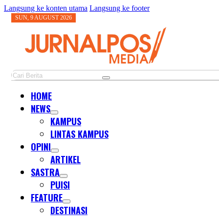
Langsung ke konten utama
Langsung ke footer
SUN, 9 AUGUST 2026
Cari
HOME
NEWS
KAMPUS
LINTAS KAMPUS
OPINI
ARTIKEL
SASTRA
PUISI
FEATURE
DESTINASI