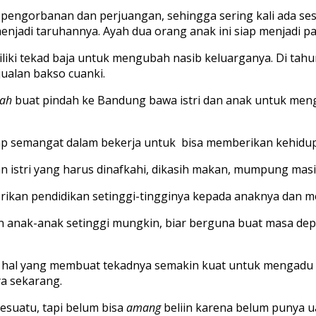
pengorbanan dan perjuangan, sehingga sering kali ada ses
menjadi taruhannya.
Ayah
dua orang anak ini siap menjadi
pa
liki tekad baja
untuk mengubah nasib keluarganya.
Di t
ahu
jualan
bakso
cuanki.
lah
buat pindah ke Bandung
bawa
istri dan anak untuk
me
n
ap
semangat dalam bekerja untuk bisa memberikan kehidup
n istri yang harus dinafkahi
, dikasih makan
, mumpung masih
ikan pendidikan setinggi-tingginya kepada anaknya
dan me
an
anak-anak setinggi mungkin
, biar berguna buat masa de
u hal yang membuat tekadnya semakin kuat
untuk mengadu n
a sekarang.
 sesuatu
, tapi belum bisa
amang
beliin karena belum punya 