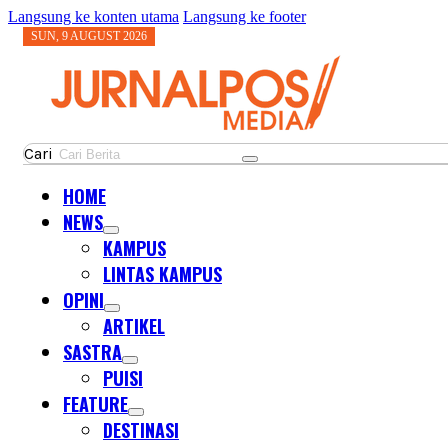
Langsung ke konten utama
Langsung ke footer
SUN, 9 AUGUST 2026
Cari
HOME
NEWS
KAMPUS
LINTAS KAMPUS
OPINI
ARTIKEL
SASTRA
PUISI
FEATURE
DESTINASI