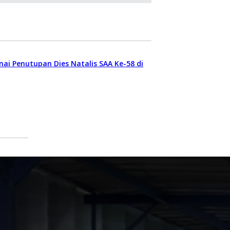
nai Penutupan Dies Natalis SAA Ke-58 di