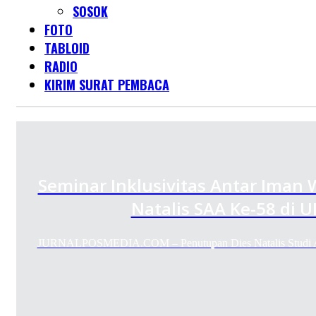
SOSOK
FOTO
TABLOID
RADIO
KIRIM SURAT PEMBACA
Seminar Inklusivitas Antar Iman
Natalis SAA Ke-58 di 
JURNALPOSMEDIA.COM – Penutupan Dies Natalis Studi 