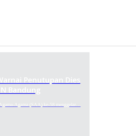
 Warnai Penutupan Dies
UIN Bandung
Agama-Agama (SAA) ke-58 menggelar…