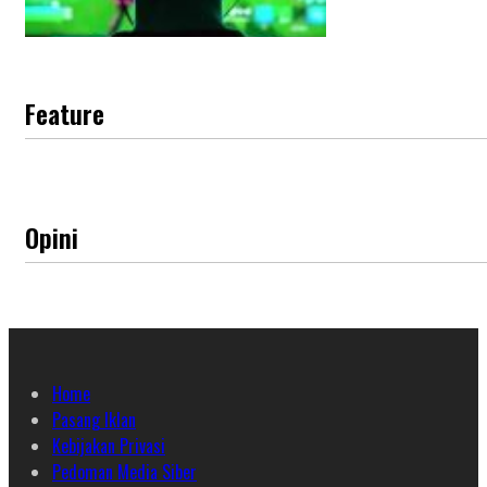
Feature
Opini
Home
Pasang Iklan
Kebijakan Privasi
Pedoman Media Siber