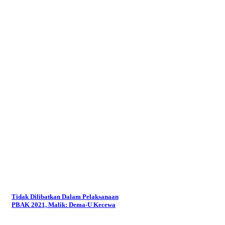
Tidak Dilibatkan Dalam Pelaksanaan
PBAK 2021, Malik: Dema-U Kecewa