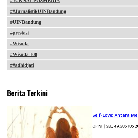
JURNALPOSMEDIA
#JurnalistikUINBandung
UINBandung
prestasi
Wisuda
Wisuda 108
#adhidjati
Berita Terkini
Self-Love: Antara Me
OPINI | SEL, 4 AGUSTUS 2