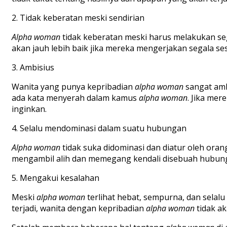
2.
Tidak keberatan meski sendirian
Alpha
woman
tidak keberatan meski harus melakukan seg
akan jauh lebih baik jika mereka mengerjakan segala ses
3.
Ambisius
Wanita yang punya kepribadian
alpha
woman
sangat amb
ada kata menyerah dalam kamus
alpha
woman
.
Jika mer
inginkan.
4.
Selalu mendominasi dalam suatu hubungan
Alpha woman
tidak suka didominasi dan diatur oleh oran
mengambil alih dan memegang kendali disebuah hubung
5.
Mengakui kesalahan
Meski
alpha woman
terlihat hebat
, sempurna, dan selal
terjadi, wanita dengan kepribadian
alpha
woman
tidak a