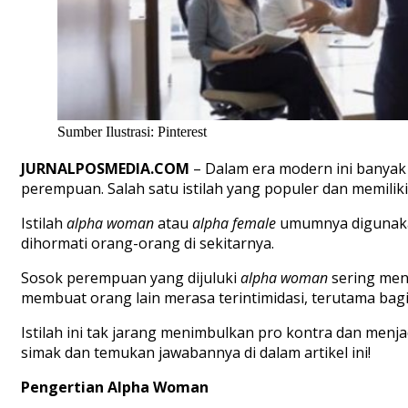
Sumber Ilustrasi: Pinterest
JURNALPOSMEDIA.COM
–
Dalam era modern
ini
banya
perempuan.
Salah satu istilah yang populer dan memiliki
Istilah
alpha woman
atau
alpha female
umumnya digunakan
dihormati orang-orang di sekitarnya.
Sosok perempuan yang dijuluki
alpha woman
sering
menj
membuat orang lain merasa terintimidasi, terutama bagi 
Istilah ini tak jarang menimbulkan pro kontra dan menj
simak dan temukan
jawabannya di
dalam artikel ini!
Pengertian Alpha Woman