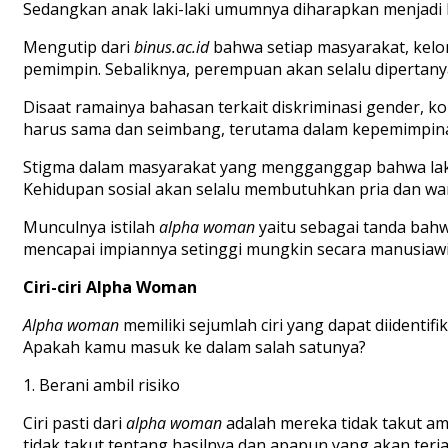
Sedangkan anak laki-laki umumnya diharapkan menjadi ku
Mengutip dari
binus.ac.id
bahwa setiap
masyarakat, kelom
pemimpin. Sebaliknya, perempuan akan selalu diperta
Disaat ramainya bahasan terkait diskriminasi gender, 
harus sama dan seimbang, terutama dalam kepemimpin
Stigma dalam masyarakat yang mengganggap bahwa laki-
Kehidupan sosial akan selalu membutuhkan pria dan wa
Munculnya istilah
alpha woman
yaitu sebagai tanda bah
mencapai impian
nya
setinggi mungkin secara manusiawi
Ciri-ciri Alpha Woman
Alpha
woman
memiliki sejumlah ciri yang dapat diidentifi
Apakah kamu masuk ke dalam
salah satunya?
1.
Berani ambil risiko
Ciri pasti dari
alpha
woman
adalah mereka tidak takut am
tidak takut
tentang
hasilnya dan apapun yang akan terja