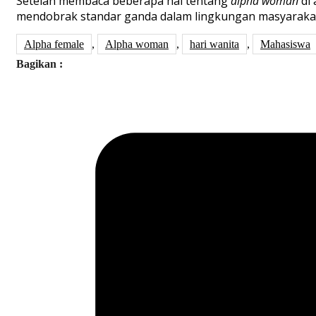
Setelah membaca
beberapa hal tentang
alpha woman
di
mendobrak standar ganda dalam lingkungan masyarakat.
Alpha female
,
Alpha woman
,
hari wanita
,
Mahasiswa
Bagikan :