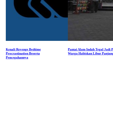
Kenali Revenge Bedtime
Pantai Alam Indah Tegal Jadi P
Procrastination Beserta
Warga Habiskan Libur Panjan
Pencegahannya