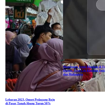
Menelusuri Jejak Khodam di E
Digital: Tren Cek Khodam Onl
dan Maknanya
Lebaran 2023, Omset Pedagang Baju
di Pasar Tanah Abang Turun 50%