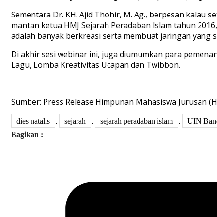
Sementara Dr. KH. Ajid Thohir, M. Ag., berpesan kalau se
mantan ketua HMJ Sejarah Peradaban Islam tahun 2016
adalah banyak berkreasi serta membuat jaringan yang se
Di akhir sesi webinar ini, juga diumumkan para pemenang
Lagu, Lomba Kreativitas Ucapan dan Twibbon.
Sumber: Press Release Himpunan Mahasiswa Jurusan (H
dies natalis
,
sejarah
,
sejarah peradaban islam
,
UIN Ban
Bagikan :