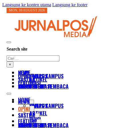
Langsung ke konten utama
Langsung ke footer
MON, 10 AUGUST 2026
Search site
Cari
×
HOME
NEWS
OPINI
KAMPUS
LINTAS KAMPUS
SASTRA
ARTIKEL
FEATURE
PUISI
FOTO
TABLOID
RADIO
KIRIM SURAT PEMBACA
DESTINASI
SOSOK
HOME
NEWS
KAMPUS
LINTAS KAMPUS
OPINI
ARTIKEL
SASTRA
PUISI
FEATURE
FOTO
TABLOID
RADIO
KIRIM SURAT PEMBACA
DESTINASI
SOSOK