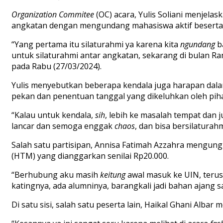
Organization Commitee
(OC)
acara,
Yulis Soliani menjelas
angkatan dengan mengundang mahasiswa aktif beserta a
“Yang pertama itu silaturahmi ya ka
rena
kita
ngundang
b
untuk
silaturahmi antar angkatan
,
sekarang di
bulan
Ra
pada Rabu (27/03/2024).
Yulis menyebutkan beberapa kendala
juga harapan
dala
pekan dan
penentuan
tanggal yang dikeluhkan oleh
pih
“
Kalau
untuk kendala
,
sih
,
lebih ke masalah tempat dan j
lancar dan semoga
enggak
chaos
,
dan
bisa
bersilaturah
Salah satu
partisipan
, Annisa Fatimah Azzahra mengun
(HTM) yang dianggarkan senilai
Rp20.000.
“
B
erhubung aku masih
keitung
awal masuk ke
UIN
, terus
katingnya, ada alumninya, barangkali jadi bahan ajang 
Di satu sisi, salah satu peserta lain, Haikal
Ghani Albar
m