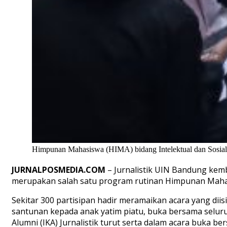
Himpunan Mahasiswa (HIMA) bidang Intelektual dan Sosial (
JURNALPOSMEDIA.COM
–
Jurnalistik UIN
Bandung
kemb
merupakan salah satu program
rutinan
Himpunan Mah
Sekitar 300 partisipan hadir meramaikan acara yang
dii
santunan
kepada
anak yatim piatu, buka bersama seluru
Alumni (IKA)
Jurnalistik turut
serta dalam acara
buka ber