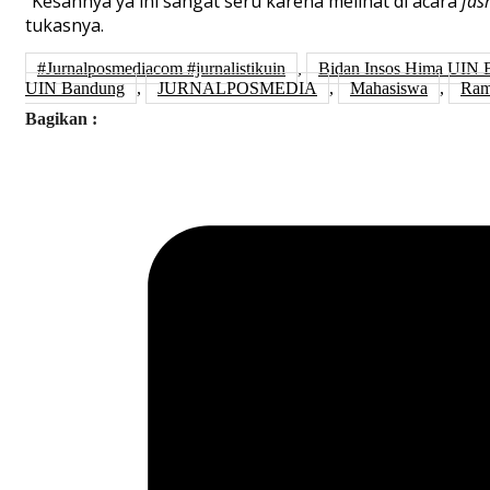
“
Kesan
nya
ya
ini sangat seru karena
melihat
di acara
fas
tukasnya
.
#Jurnalposmediacom #jurnalistikuin
,
Bidan Insos Hima UIN 
UIN Bandung
,
JURNALPOSMEDIA
,
Mahasiswa
,
Ram
Bagikan :