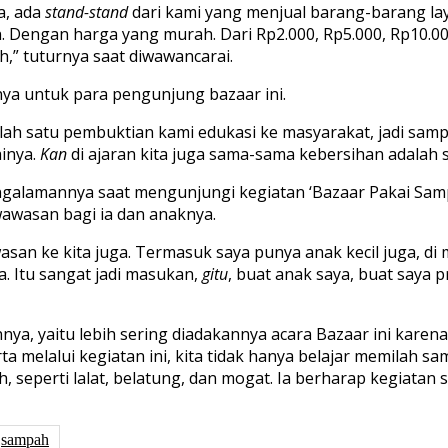
a, ada
stand-stand
dari kami yang menjual barang-barang lay
n. Dengan harga yang murah. Dari Rp2.000, Rp5.000, Rp10.00
,” tuturnya saat diwawancarai.
 untuk para pengunjung bazaar ini.
 satu pembuktian kami edukasi ke masyarakat, jadi sampah 
ainya.
Kan
di ajaran kita juga sama-sama kebersihan adalah s
alamannya saat mengunjungi kegiatan ‘Bazaar Pakai Sampa
wasan bagi ia dan anaknya.
n ke kita juga. Termasuk saya punya anak kecil juga, di m
ya. Itu sangat jadi masukan,
gitu
, buat anak saya, buat saya p
nya, yaitu lebih sering diadakannya acara Bazaar ini kare
 melalui kegiatan ini, kita tidak hanya belajar memilah s
seperti lalat, belatung, dan mogat. Ia berharap kegiatan s
sampah