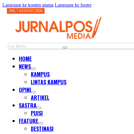
Langsung ke konten utama
Langsung ke footer
FRI, 7 AUGUST 2026
Cari
HOME
NEWS
KAMPUS
LINTAS KAMPUS
OPINI
ARTIKEL
SASTRA
PUISI
FEATURE
DESTINASI