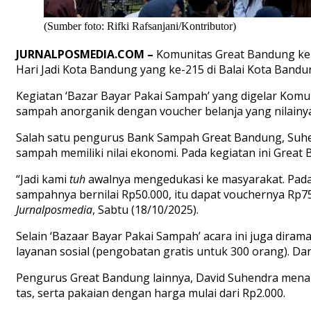
(Sumber foto: Rifki Rafsanjani/Kontributor)
JURNALPOSMEDIA.COM –
Komunitas Great Bandung kem
Hari Jadi Kota Bandung yang ke-215 di Balai Kota Bandun
Kegiatan ‘Bazar Bayar Pakai Sampah’ yang digelar Komun
sampah anorganik dengan voucher belanja yang nilainya
Salah satu pengurus Bank Sampah Great Bandung, Suhe
sampah memiliki nilai ekonomi. Pada kegiatan ini Grea
“Jadi kami
tuh
awalnya mengedukasi ke masyarakat. Pada 
sampahnya bernilai Rp50.000, itu dapat vouchernya Rp75
Jurnalposmedia
, Sabtu (18/10/2025).
Selain ‘Bazaar Bayar Pakai Sampah’ acara ini juga diram
layanan sosial (pengobatan gratis untuk 300 orang). Dan
Pengurus Great Bandung lainnya, David Suhendra mena
tas, serta pakaian dengan harga mulai dari Rp2.000.