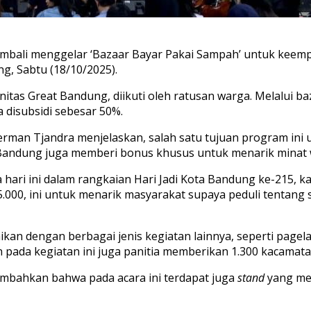
bali menggelar ‘Bazaar Bayar Pakai Sampah’ untuk keemp
g, Sabtu (18/10/2025).
itas Great Bandung, diikuti oleh ratusan warga. Melalui b
 disubsidi sebesar 50%.
rman Tjandra menjelaskan, salah satu tujuan program in
t Bandung juga memberi bonus khusus untuk menarik minat 
hari ini dalam rangkaian Hari Jadi Kota Bandung ke-215, k
.000, ini untuk menarik masyarakat supaya peduli tentang 
aikan dengan berbagai jenis kegiatan lainnya, seperti page
 pada kegiatan ini juga panitia memberikan 1.300 kacamata 
mbahkan bahwa pada acara ini terdapat juga
stand
yang men