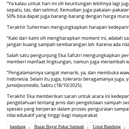
“Ya kalau untuk hari ini
sih
keuntungan lebihnya lagi jug
sepatu, tas, dan selimut. Kemudian juga pakaian-pakaia
50% bisa dapat juga barang-barang dengan harga murah
Terakhir Suherman mengungkapkan harapan kedepannya
“Kalo dari kami
sih
mengharapkan moment ini, adalah salah
jangan buang sampah sembarangan
lah
. Karena ada nil
Salah satu pengunjung Eka Safutri mengungkapkan peng
memberi manfaat lingkungan, namun juga menambah wa
“Pengalamannya sangat menarik, ya, dan membuka wawasa
Indonesia. Selain itu juga, toleransi beragamanya juga, 
Jurnalposmedia
, Sabtu (18/10/2025).
Terakhir Eka memberikan saran untuk acara ini kedepan
pengetahuan tentang jenis dan pengelolaan sampah serta
spesies yang berperan dalam proses penguraian sampah, 
nilai edukatif yang tinggi bagi masyarakat.
bandung
,
Bazar Bayar Pakai Sampah
,
Great Bandung
,