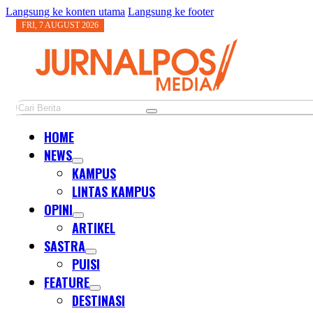
Langsung ke konten utama
Langsung ke footer
FRI, 7 AUGUST 2026
Cari
HOME
NEWS
KAMPUS
LINTAS KAMPUS
OPINI
ARTIKEL
SASTRA
PUISI
FEATURE
DESTINASI