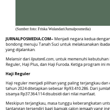
(Sumber foto: Friska Wulandari/Jurnalposmedia)
JURNALPOSMEDIA.COM
–
Menjadi negara
kedua
denga
bondong
menuju
Tanah
Suci
untuk
melaksanakan
ibadah
yang
dijalankan
.
Melansir
dari
liputan6.com
,
u
ntuk
memenuhi
kebutuhan
Reguler
, Haji Plus, dan Haji
Furoda
.
Ketiga
program
ini
m
Haji
Reguler
Haji
reguler
menjadi
pilihan
yang paling
terjangkau
dan
tahun
2024
ditetapkan
sebesar
Rp93.410.286. Dari
jumla
sisanya
Rp37.364.114
disubsidi
dari
nilai
manfaat
.
M
eskipun
terjangkau
, masa
tunggu
keberangkatan
unt
tantangan
tersendiri
bagi
banyak
calon
jemaah
yang
ing