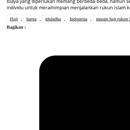
Biaya
yang
diperlukan
memang
berbeda-beda
,
namun
s
individu
untuk
meraih
impian
menjalankan
rukun
Islam
k
Haji
,
harga
,
iduladha
,
Indonesia
,
musim haji rukun 
Bagikan :