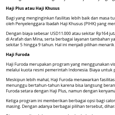
Haji Plus
atau
Haji
Khusus
Bagi yang
menginginkan
fasilitas
lebih
baik
dan masa
t
oleh
Penyelenggara
Ibadah Haji
Khusus
(PIHK) yang
men
D
engan
biaya
sebesar
USD11
.
000
atau
sekitar
Rp164
jut
di
Arafah
dan Mina,
serta
berbagai
layanan
tambahan
y
sekitar
5
hingga
9
tahun
. Hal
ini
menjadi
pilihan
menari
Haji
Furoda
Haji
Furoda
merupakan
p
rogram yang
menggunakan
vi
melalui
kuota
resmi
pemerintah
Indonesia.
Biaya
untuk
M
eskipun
lebih
mahal, Haji
Furoda
menawarkan
fasilita
menunggu
bertahun-tahun
karena
bisa
langsung
beran
Furoda
setara
dengan
Haji Plus,
namun
dengan
kenyam
Ketiga
program
ini
memberikan
berbagai
opsi
bagi
calo
masing.
Dengan
adanya
berbagai
pilihan
tersebut
,
diha