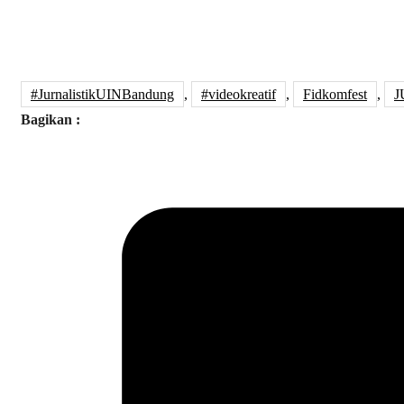
#JurnalistikUINBandung
,
#videokreatif
,
Fidkomfest
,
J
Bagikan :