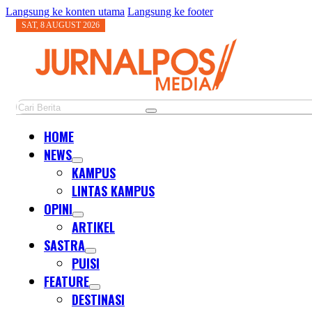
Langsung ke konten utama
Langsung ke footer
SAT, 8 AUGUST 2026
Cari
HOME
NEWS
KAMPUS
LINTAS KAMPUS
OPINI
ARTIKEL
SASTRA
PUISI
FEATURE
DESTINASI