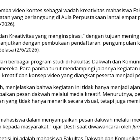
a video kontes sebagai wadah kreativitas mahasiswa Fa
atan yang berlangsung di Aula Perpustakaan lantai empat p
/2026).
 dan Kreativitas yang menginspirasi,” dengan tujuan men
 dilanjutkan dengan pembukaan pendaftaran, pengumpulan ka
lasa (2/6/2026).
 dari berbagai program studi di Fakultas Dakwah dan Komuni
ereka. Para panitia turut mendampingi jalannya kegiatan m
kreatif dan konsep video yang diangkat peserta menjadi per
 menjelaskan bahwa kegiatan ini tidak hanya menjadi ajan
n pesan dakwah melalui media kreatif. Menurutnya, perk
ng tidak hanya menarik secara visual, tetapi juga memili
 mahasiswa dalam menyampaikan pesan dakwah melalui media 
kepada masyarakat,” ujar Desti saat diwawancarai oleh
Jur
etisi ini adalah mahasiswa Fakultas Dakwah dan Komunik