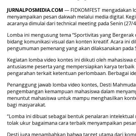
JURNALPOSMEDIA.COM
— FIDKOMFEST mengadakan lomb
menyampaikan pesan dakwah melalui media digital. Kegi
acaranya dimulai dari technical meeting pada Senin (27/4
Lomba ini mengusung tema “Sportivitas yang Bergerak
bidang komunikasi visual dan konten kreatif. Acara ini
pengumuman pemenang yang akan dilaksanakan pada Se
Kegiatan lomba video kontes ini diikuti oleh mahasiswa
antusiasme peserta yang mempersiapkan karya terbaik m
pengarahan terkait ketentuan perlombaan. Berbagai ide 
Penanggung jawab lomba video kontes, Desti Mahmudah,
pengembangan kemampuan mahasiswa dalam menyampaika
menuntut mahasiswa untuk mampu menghasilkan konten ya
bagi masyarakat.
“Lomba ini dibuat sebagai bentuk penalaran intelektual
tolak ukur bagaimana cara terbaik menyampaikan pesan 
Desti juga menambahkan bahwa target utama dari komp