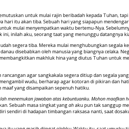
emutuskan untuk mulai rajin beribadah kepada Tuhan, tapi
a hari itu akan tiba. Sebuah hari yang siapapun mendengar
untuk mulai menyempatkan waktu bertemu-Nya. Sebelumnya
k ini, inilah aku, seorang taat yang menunggu datangnya ki
 sudah segera tiba. Mereka mulai menghubungkan segala k
danau disebabkan oleh manusia yang biangnya celaka. Neg
a membangkitkan makhluk hina yang diutus Tuhan untuk me
h rancangan agar sangkakala segera ditiup dan segala yang
ngambil wudu, berharap agar kotoran di pikiran dan hatiku 
n maaf yang disampaikan sepenuh hatiku.
telah menemukan jawaban atas kebuntuanku. Mohon maafkan 
takan. Sebuah masa singkat yang
ah
aku pun tak sanggup me
diri sendiri di hadapan timbangan raksasa nanti, saat dosak
a itu yang masih diingat olehku. Waktu itu, saat umurku ti