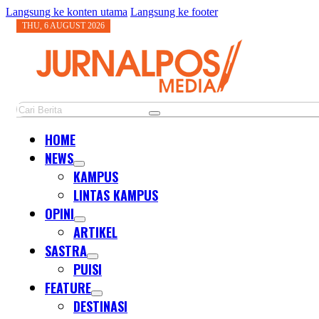
Langsung ke konten utama
Langsung ke footer
THU, 6 AUGUST 2026
Cari
HOME
NEWS
KAMPUS
LINTAS KAMPUS
OPINI
ARTIKEL
SASTRA
PUISI
FEATURE
DESTINASI