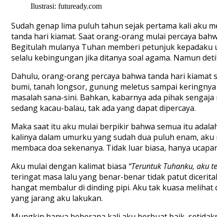
Ilustrasi: futuready.com
Sudah genap lima puluh tahun sejak pertama kali aku m
tanda hari kiamat. Saat orang-orang mulai percaya bahw
Begitulah mulanya Tuhan memberi petunjuk kepadaku 
selalu kebingungan jika ditanya soal agama. Namun deti
Dahulu, orang-orang percaya bahwa tanda hari kiamat
bumi, tanah longsor, gunung meletus sampai keringnya 
masalah sana-sini. Bahkan, kabarnya ada pihak sengaj
sedang kacau-balau, tak ada yang dapat dipercaya.
Maka saat itu aku mulai berpikir bahwa semua itu adala
kalinya dalam umurku yang sudah dua puluh enam, aku me
membaca doa sekenanya. Tidak luar biasa, hanya ucapa
Aku mulai dengan kalimat biasa
“Teruntuk Tuhanku, aku 
teringat masa lalu yang benar-benar tidak patut diceri
hangat membalur di dinding pipi. Aku tak kuasa melihat 
yang jarang aku lakukan.
Mungkin hanya beberapa kali aku berbuat baik, setidakny