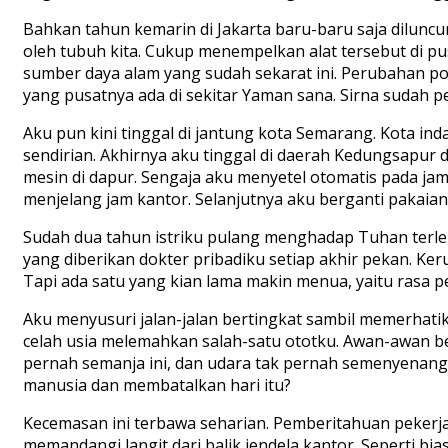
Bahkan tahun kemarin di Jakarta baru-baru saja diluncu
oleh tubuh kita. Cukup menempelkan alat tersebut di pu
sumber daya alam yang sudah sekarat ini. Perubahan pol
yang pusatnya ada di sekitar Yaman sana. Sirna sudah p
Aku pun kini tinggal di jantung kota Semarang. Kota indah
sendirian. Akhirnya aku tinggal di daerah Kedungsapur 
mesin di dapur. Sengaja aku menyetel otomatis pada ja
menjelang jam kantor. Selanjutnya aku berganti pakaia
Sudah dua tahun istriku pulang menghadap Tuhan terlebi
yang diberikan dokter pribadiku setiap akhir pekan. Keru
Tapi ada satu yang kian lama makin menua, yaitu rasa p
Aku menyusuri jalan-jalan bertingkat sambil memerhatik
celah usia melemahkan salah-satu ototku. Awan-awan be
pernah semanja ini, dan udara tak pernah semenyenangk
manusia dan membatalkan hari itu?
Kecemasan ini terbawa seharian. Pemberitahuan pekerj
memandangi langit dari balik jendela kantor. Seperti b