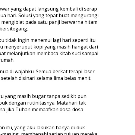
tawar yang dapat langsung kembali di serap
ua hari. Solusi yang tepat buat mengurangi
r mengiblat pada satu panji berwarna hitam
bersitegang.
u tidak ingin menemui lagi hari seperti itu
aku menyeruput kopi yang masih hangat dari
apat melanjutkan membaca kitab suci sampai
 rumah.
nua di wajahku. Semua berkat terapi laser
setelah disinari selama lima belas menit.
iku yang masih bugar tanpa sedikit pun
buk dengan rutinitasnya. Matahari tak
mana jika Tuhan memaafkan dosa-dosa
n itu, yang aku lakukan hanya duduk
ing-masing, membenahi setiap tujuan mereka