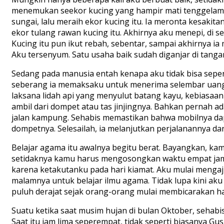
menemukan seekor kucing yang hampir mati tenggelam d
sungai, lalu meraih ekor kucing itu. Ia meronta kesakita
ekor tulang rawan kucing itu. Akhirnya aku menepi, di s
Kucing itu pun ikut rebah, sebentar, sampai akhirnya 
Aku tersenyum. Satu usaha baik sudah diganjar di tang
Sedang pada manusia entah kenapa aku tidak bisa sepe
seberang ia memaksaku untuk menerima selembar uang. 
laksana lidah api yang menyulut batang kayu, kebiasaan
ambil dari dompet atau tas jinjingnya. Bahkan pernah 
jalan kampung. Sehabis memastikan bahwa mobilnya dapa
dompetnya. Selesailah, ia melanjutkan perjalanannya d
Belajar agama itu awalnya begitu berat. Bayangkan, k
setidaknya kamu harus mengosongkan waktu empat jam s
karena ketakutanku pada hari kiamat. Aku mulai mengaji 
malamnya untuk belajar ilmu agama. Tidak lupa kini ak
puluh derajat sejak orang-orang mulai membicarakan har
Suatu ketika saat musim hujan di bulan Oktober, sehabis
Saat itu jam lima seperempat, tidak seperti biasanya Gu