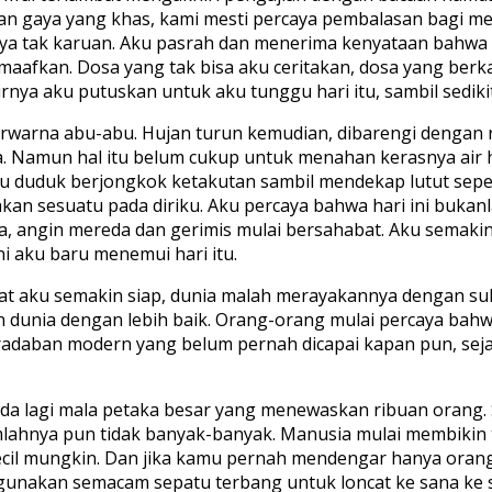
an gaya yang khas, kami mesti percaya pembalasan bagi mer
rnya tak karuan. Aku pasrah dan menerima kenyataan bahw
afkan. Dosa yang tak bisa aku ceritakan, dosa yang berkali 
rnya aku putuskan untuk aku tunggu hari itu, sambil sedik
berwarna abu-abu. Hujan turun kemudian, dibarengi dengan r
Namun hal itu belum cukup untuk menahan kerasnya air hu
ku duduk berjongkok ketakutan sambil mendekap lutut sepert
n sesuatu pada diriku. Aku percaya bahwa hari ini bukanlah
ja, angin mereda dan gerimis mulai bersahabat. Aku semak
ni aku baru menemui hari itu.
aat aku semakin siap, dunia malah merayakannya dengan suk
 dunia dengan lebih baik. Orang-orang mulai percaya bahw
radaban modern yang belum pernah dicapai kapan pun, sej
ada lagi mala petaka besar yang menewaskan ribuan orang.
mlahnya pun tidak banyak-banyak. Manusia mulai membikin 
ecil mungkin. Dan jika kamu pernah mendengar hanya orang 
unakan semacam sepatu terbang untuk loncat ke sana ke s