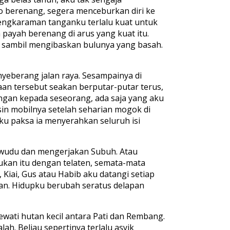
o berenang, segera menceburkan diri ke
ngkaraman tanganku terlalu kuat untuk
h payah berenang di arus yang kuat itu.
ku sambil mengibaskan bulunya yang basah.
yeberang jalan raya. Sesampainya di
n tersebut seakan berputar-putar terus,
ongan kepada seseorang, ada saja yang aku
sin mobilnya setelah seharian mogok di
ku paksa ia menyerahkan seluruh isi
r wudu dan mengerjakan Subuh. Atau
ukan itu dengan telaten, semata-mata
Kiai, Gus atau Habib aku datangi setiap
lan. Hidupku berubah seratus delapan
ewati hutan kecil antara Pati dan Rembang.
h. Beliau sepertinya terlalu asyik