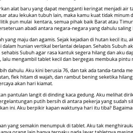
rkan alat baru yang dapat mengganti keringat menjadi air 
sar atau lekukan tubuh lain, maka kamu kuat tidak minum d
itik pun mulai kentara, semua pihak baik Barat atau Timu
erseteruan abadi antara negara-negara yang dahulu saling 
 yang maju dan agamis. Sejak kejadian di hutan kecil itu, ak
di dalam hunian vertikal berlantai delapan. Sehabis Subuh 
m sehabis Subuh agar rasa kantuk segera hilang dan aku d
n, lalu mengambil tablet kecil dan bergegas membuka pintu
h dahulu. Aku kini berusia 76, dan tak ada tanda-tanda me
tan, flek hitam di wajah, dan rambut bening seketika hilang 
ercaya akan hari kiamat.
an pantulan langit di dinding kaca gedung. Aku melihat dir
rgelantungan putih bersih di antara pekerja yang sudah si
an ini. Aku berpikir kapan waktunya hari itu tiba? Bagai
aan yang semakin menumpuk di tablet. Aku tak menghirauka
iasanya orang lain hanya terpaku pada layar tabletnya mas