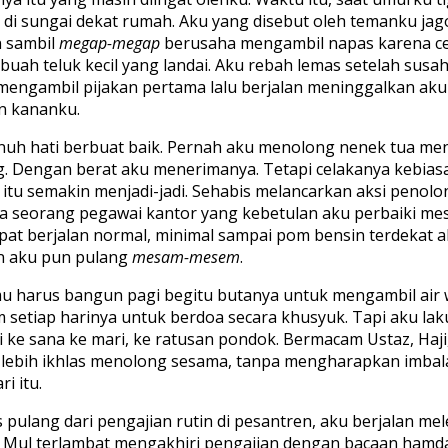
i sungai dekat rumah. Aku yang disebut oleh temanku jag
n sambil
megap-megap
berusaha mengambil napas karena ce
ebuah teluk kecil yang landai. Aku rebah lemas setelah susa
ia mengambil pijakan pertama lalu berjalan meninggalkan a
an kananku.
nuh hati berbuat baik. Pernah aku menolong nenek tua men
Dengan berat aku menerimanya. Tetapi celakanya kebiasaa
 itu semakin menjadi-jadi. Sehabis melancarkan aksi penol
ada seorang pegawai kantor yang kebetulan aku perbaiki me
t berjalan normal, minimal sampai pom bensin terdekat a
an aku pun pulang
mesam-mesem
.
amu harus bangun pagi begitu butanya untuk mengambil ai
etiap harinya untuk berdoa secara khusyuk. Tapi aku lak
ke sana ke mari, ke ratusan pondok. Bermacam Ustaz, Haji, 
u lebih ikhlas menolong sesama, tanpa mengharapkan imba
i itu.
 pulang dari pengajian rutin di pesantren, aku berjalan mel
s Mul terlambat mengakhiri pengajian dengan bacaan hamdala