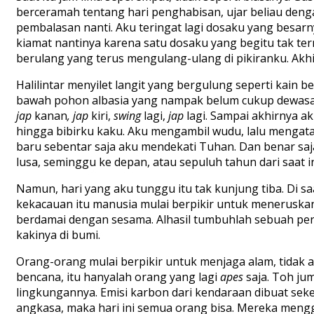
berceramah tentang hari penghabisan, ujar beliau deng
pembalasan nanti. Aku teringat lagi dosaku yang besa
kiamat nantinya karena satu dosaku yang begitu tak terma
berulang yang terus mengulang-ulang di pikiranku. Akhi
Halilintar menyilet langit yang bergulung seperti kain 
bawah pohon albasia yang nampak belum cukup dewasa. 
jap
kanan
, jap
kiri,
swing
lagi,
jap
lagi. Sampai akhirnya a
hingga bibirku kaku. Aku mengambil wudu, lalu mengataka
baru sebentar saja aku mendekati Tuhan. Dan benar sa
lusa, seminggu ke depan, atau sepuluh tahun dari saat i
Namun, hari yang aku tunggu itu tak kunjung tiba. Di s
kekacauan itu manusia mulai berpikir untuk meneruskan
berdamai dengan sesama. Alhasil tumbuhlah sebuah pe
kakinya di bumi.
Orang-orang mulai berpikir untuk menjaga alam, tidak 
bencana, itu hanyalah orang yang lagi
apes
saja. Toh ju
lingkungannya. Emisi karbon dari kendaraan dibuat sek
angkasa, maka hari ini semua orang bisa. Mereka mengg