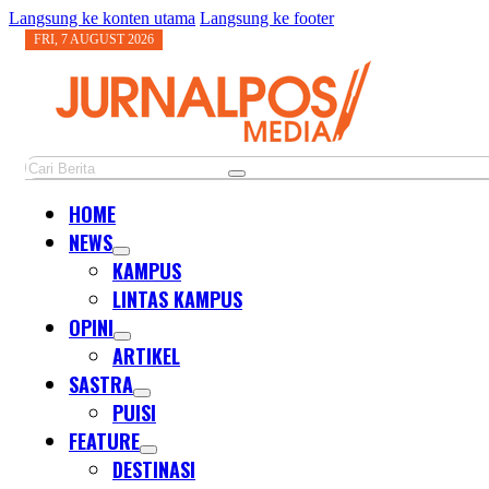
Langsung ke konten utama
Langsung ke footer
FRI, 7 AUGUST 2026
Cari
HOME
NEWS
KAMPUS
LINTAS KAMPUS
OPINI
ARTIKEL
SASTRA
PUISI
FEATURE
DESTINASI