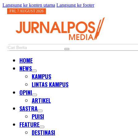
Langsung ke konten utama
Langsung ke footer
FRI, 7 AUGUST 2026
Cari
HOME
NEWS
KAMPUS
LINTAS KAMPUS
OPINI
ARTIKEL
SASTRA
PUISI
FEATURE
DESTINASI