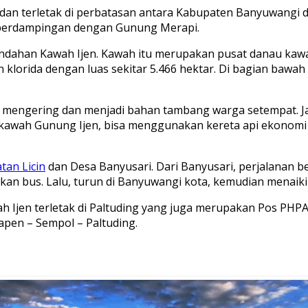
f dan terletak di perbatasan antara Kabupaten Banyuwangi
ak berdampingan dengan Gunung Merapi.
eindahan Kawah Ijen. Kawah itu merupakan pusat danau kawa
 klorida dengan luas sekitar 5.466 hektar. Di bagian bawa
 mengering dan menjadi bahan tambang warga setempat. Jadi
i kawah Gunung Ijen, bisa menggunakan kereta api ekonom
tan Licin
dan Desa Banyusari. Dari Banyusari, perjalanan b
bus. Lalu, turun di Banyuwangi kota, kemudian menaiki a
 Ijen terletak di Paltuding yang juga merupakan Pos PHPA
apen – Sempol – Paltuding.