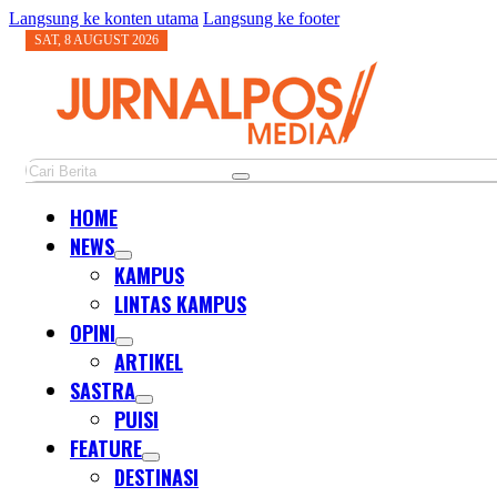
Langsung ke konten utama
Langsung ke footer
SAT, 8 AUGUST 2026
Cari
HOME
NEWS
KAMPUS
LINTAS KAMPUS
OPINI
ARTIKEL
SASTRA
PUISI
FEATURE
DESTINASI