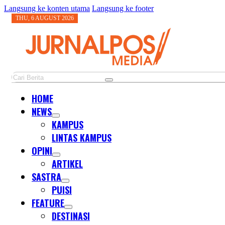
Langsung ke konten utama
Langsung ke footer
THU, 6 AUGUST 2026
Cari
HOME
NEWS
KAMPUS
LINTAS KAMPUS
OPINI
ARTIKEL
SASTRA
PUISI
FEATURE
DESTINASI