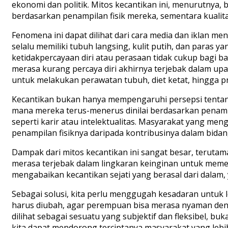
ekonomi dan politik. Mitos kecantikan ini, menurutnya,
berdasarkan penampilan fisik mereka, sementara kualitas
Fenomena ini dapat dilihat dari cara media dan iklan 
selalu memiliki tubuh langsing, kulit putih, dan paras 
ketidakpercayaan diri atau perasaan tidak cukup bagi
merasa kurang percaya diri akhirnya terjebak dalam upa
untuk melakukan perawatan tubuh, diet ketat, hingga 
Kecantikan bukan hanya mempengaruhi persepsi tentang 
mana mereka terus-menerus dinilai berdasarkan penam
seperti karir atau intelektualitas. Masyarakat yang me
penampilan fisiknya daripada kontribusinya dalam bidang
Dampak dari mitos kecantikan ini sangat besar, terut
merasa terjebak dalam lingkaran keinginan untuk memen
mengabaikan kecantikan sejati yang berasal dari dalam, ya
Sebagai solusi, kita perlu menggugah kesadaran untuk 
harus diubah, agar perempuan bisa merasa nyaman deng
dilihat sebagai sesuatu yang subjektif dan fleksibel, 
kita dapat mendorong terciptanya masyarakat yang leb