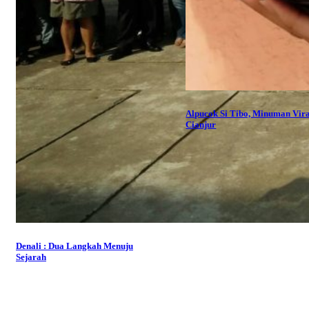
Alpucok Si Tibo, Minuman Vira
Cianjur
Denali : Dua Langkah Menuju
Sejarah