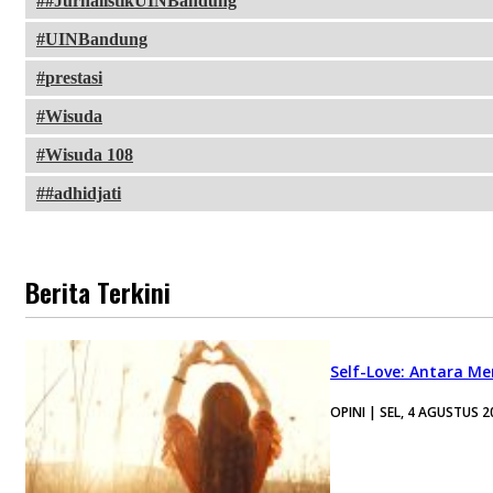
#JurnalistikUINBandung
UINBandung
prestasi
Wisuda
Wisuda 108
#adhidjati
Berita Terkini
Self-Love: Antara Me
OPINI | SEL, 4 AGUSTUS 2