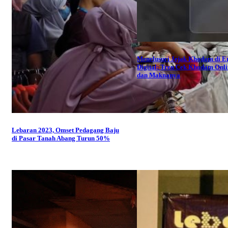
Menelusuri Jejak Khodam di E
Digital: Tren Cek Khodam Onl
dan Maknanya
Lebaran 2023, Omset Pedagang Baju
di Pasar Tanah Abang Turun 50%