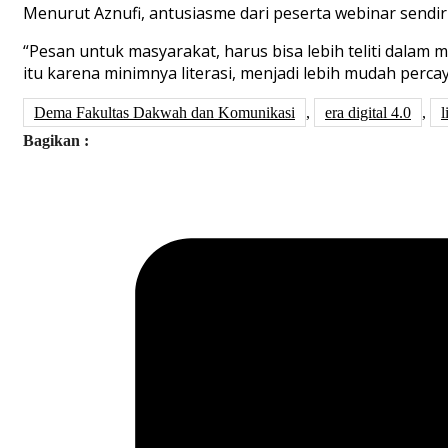
Menurut Aznufi, antusiasme dari peserta webinar sendiri
“Pesan untuk masyarakat, harus bisa lebih teliti dala
itu karena minimnya literasi, menjadi lebih mudah perc
Dema Fakultas Dakwah dan Komunikasi
,
era digital 4.0
,
l
Bagikan :